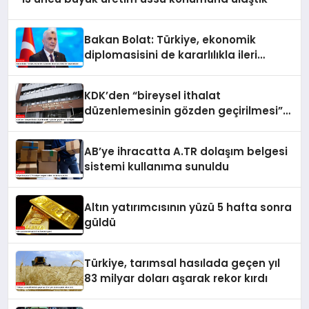
Bakan Bolat: Türkiye, ekonomik
diplomasisini de kararlılıkla ileri
taşımaktadır
KDK’den “bireysel ithalat
düzenlemesinin gözden geçirilmesi”
tavsiyesi
AB’ye ihracatta A.TR dolaşım belgesi
sistemi kullanıma sunuldu
Altın yatırımcısının yüzü 5 hafta sonra
güldü
Türkiye, tarımsal hasılada geçen yıl
83 milyar doları aşarak rekor kırdı