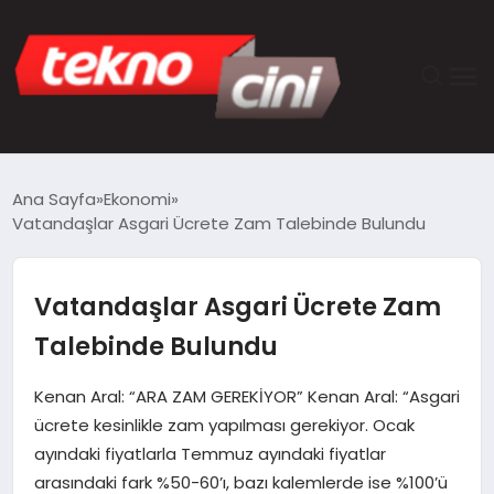
ANASAYFA
Ana Sayfa
Ekonomi
Vatandaşlar Asgari Ücrete Zam Talebinde Bulundu
TEKNOLOJI
GÜNCEL
Vatandaşlar Asgari Ücrete Zam
Talebinde Bulundu
YAŞAM
Kenan Aral: “ARA ZAM GEREKİYOR” Kenan Aral: “Asgari
SAĞLIK
ücrete kesinlikle zam yapılması gerekiyor. Ocak
ayındaki fiyatlarla Temmuz ayındaki fiyatlar
DÜNYA
arasındaki fark %50-60’ı, bazı kalemlerde ise %100’ü