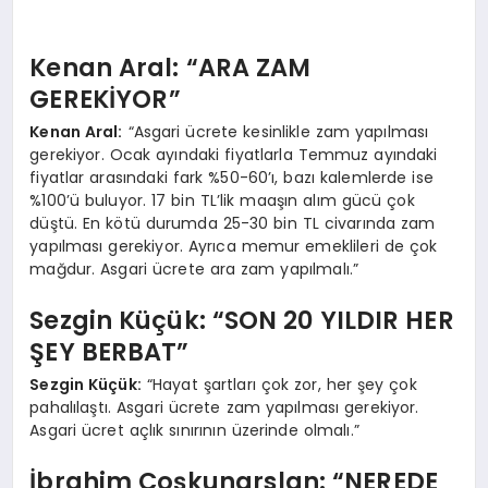
Kenan Aral: “ARA ZAM
GEREKİYOR”
Kenan Aral:
“Asgari ücrete kesinlikle zam yapılması
gerekiyor. Ocak ayındaki fiyatlarla Temmuz ayındaki
fiyatlar arasındaki fark %50-60’ı, bazı kalemlerde ise
%100’ü buluyor. 17 bin TL’lik maaşın alım gücü çok
düştü. En kötü durumda 25-30 bin TL civarında zam
yapılması gerekiyor. Ayrıca memur emeklileri de çok
mağdur. Asgari ücrete ara zam yapılmalı.”
Sezgin Küçük: “SON 20 YILDIR HER
ŞEY BERBAT”
Sezgin Küçük:
“Hayat şartları çok zor, her şey çok
pahalılaştı. Asgari ücrete zam yapılması gerekiyor.
Asgari ücret açlık sınırının üzerinde olmalı.”
İbrahim Coşkunarslan: “NEREDE