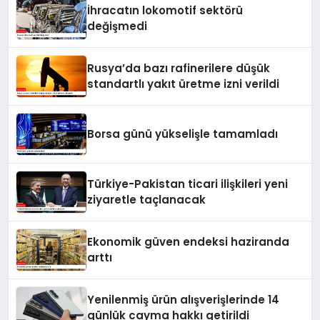
İhracatın lokomotif sektörü
değişmedi
Rusya’da bazı rafinerilere düşük
standartlı yakıt üretme izni verildi
Borsa günü yükselişle tamamladı
Türkiye-Pakistan ticari ilişkileri yeni
ziyaretle taçlanacak
Ekonomik güven endeksi haziranda
arttı
Yenilenmiş ürün alışverişlerinde 14
günlük cayma hakkı getirildi