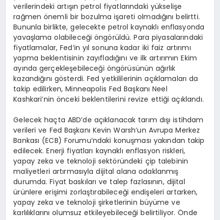
verilerindeki artışın petrol fiyatlarındaki yükselişe
rağmen önemli bir bozulma işareti olmadığını belirtti.
Bununla birlikte, gelecekte petrol kaynaklı enflasyonda
yavaşlama olabileceği öngörüldü. Para piyasalarındaki
fiyatlamalar, Fed’in yıl sonuna kadar iki faiz artırımı
yapma beklentisinin zayıfladığını ve ilk artırımın Ekim
ayında gerçekleşebileceği öngörüsünün ağırlık
kazandığını gösterdi. Fed yetkililerinin açıklamaları da
takip edilirken, Minneapolis Fed Başkanı Neel
Kashkari’nin önceki beklentilerini revize ettiği açıklandı.
Gelecek haçta ABD’de açıklanacak tarım dışı istihdam
verileri ve Fed Başkanı Kevin Warsh’un Avrupa Merkez
Bankası (ECB) Forumu’ndaki konuşması yakından takip
edilecek. Enerji fiyatları kaynaklı enflasyon riskleri,
yapay zeka ve teknoloji sektöründeki çip talebinin
maliyetleri artırmasıyla dijital alana odaklanmış
durumda. Fiyat baskıları ve talep fazlasının, dijital
ürünlere erişimi zorlaştırabileceği endişeleri artarken,
yapay zeka ve teknoloji şirketlerinin büyüme ve
karlılıklarını olumsuz etkileyebileceği belirtiliyor. Önde