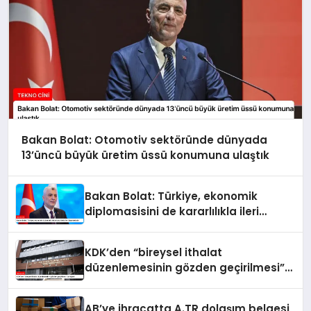
Bakan Bolat: Otomotiv sektöründe dünyada
13’üncü büyük üretim üssü konumuna ulaştık
Bakan Bolat: Türkiye, ekonomik
diplomasisini de kararlılıkla ileri
taşımaktadır
KDK’den “bireysel ithalat
düzenlemesinin gözden geçirilmesi”
tavsiyesi
AB’ye ihracatta A.TR dolaşım belgesi