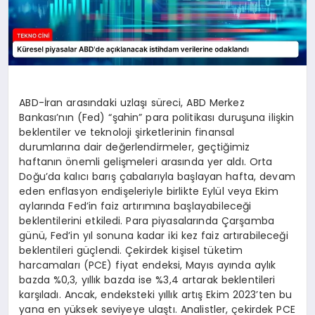
ABD-İran arasındaki uzlaşı süreci, ABD Merkez
Bankası’nın (Fed) “şahin” para politikası duruşuna ilişkin
beklentiler ve teknoloji şirketlerinin finansal
durumlarına dair değerlendirmeler, geçtiğimiz
haftanın önemli gelişmeleri arasında yer aldı. Orta
Doğu’da kalıcı barış çabalarıyla başlayan hafta, devam
eden enflasyon endişeleriyle birlikte Eylül veya Ekim
aylarında Fed’in faiz artırımına başlayabileceği
beklentilerini etkiledi. Para piyasalarında Çarşamba
günü, Fed’in yıl sonuna kadar iki kez faiz artırabileceği
beklentileri güçlendi. Çekirdek kişisel tüketim
harcamaları (PCE) fiyat endeksi, Mayıs ayında aylık
bazda %0,3, yıllık bazda ise %3,4 artarak beklentileri
karşıladı. Ancak, endeksteki yıllık artış Ekim 2023’ten bu
yana en yüksek seviyeye ulaştı. Analistler, çekirdek PCE