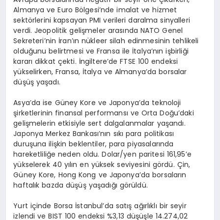
Almanya ve Euro Bölgesi’nde imalat ve hizmet
sektörlerini kapsayan PMI verileri daralma sinyalleri
verdi. Jeopolitik gelişmeler arasında NATO Genel
Sekreteri’nin İran’ın nükleer silah edinmesinin tehlikeli
olduğunu belirtmesi ve Fransa ile İtalya’nın işbirliği
kararı dikkat çekti. İngiltere’de FTSE 100 endeksi
yükselirken, Fransa, İtalya ve Almanya’da borsalar
düşüş yaşadı.
Asya’da ise Güney Kore ve Japonya’da teknoloji
şirketlerinin finansal performansı ve Orta Doğu’daki
gelişmelerin etkisiyle sert dalgalanmalar yaşandı.
Japonya Merkez Bankası’nın sıkı para politikası
duruşuna ilişkin beklentiler, para piyasalarında
hareketliliğe neden oldu. Dolar/yen paritesi 161,95’e
yükselerek 40 yılın en yüksek seviyesini gördü. Çin,
Güney Kore, Hong Kong ve Japonya’da borsaların
haftalık bazda düşüş yaşadığı görüldü.
Yurt içinde Borsa İstanbul’da satış ağırlıklı bir seyir
izlendi ve BIST 100 endeksi %3,13 düşüşle 14.274,02