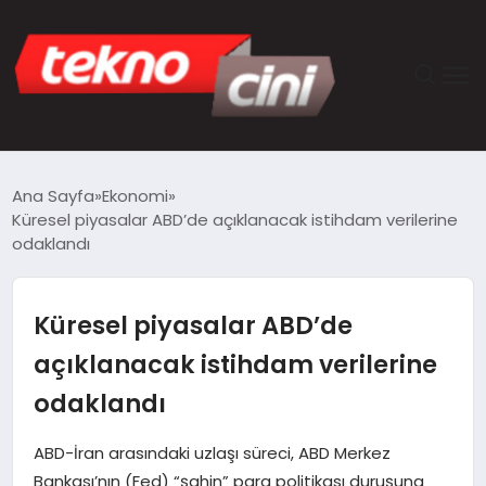
ANASAYFA
Ana Sayfa
Ekonomi
Küresel piyasalar ABD’de açıklanacak istihdam verilerine
TEKNOLOJI
odaklandı
GÜNCEL
Küresel piyasalar ABD’de
YAŞAM
açıklanacak istihdam verilerine
odaklandı
SAĞLIK
ABD-İran arasındaki uzlaşı süreci, ABD Merkez
DÜNYA
Bankası’nın (Fed) “şahin” para politikası duruşuna