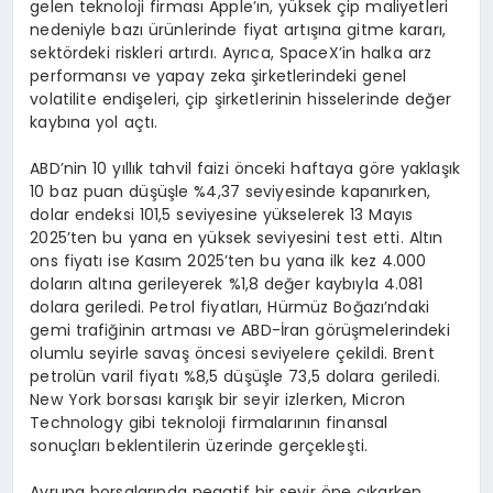
gelen teknoloji firması Apple’ın, yüksek çip maliyetleri
nedeniyle bazı ürünlerinde fiyat artışına gitme kararı,
sektördeki riskleri artırdı. Ayrıca, SpaceX’in halka arz
performansı ve yapay zeka şirketlerindeki genel
volatilite endişeleri, çip şirketlerinin hisselerinde değer
kaybına yol açtı.
ABD’nin 10 yıllık tahvil faizi önceki haftaya göre yaklaşık
10 baz puan düşüşle %4,37 seviyesinde kapanırken,
dolar endeksi 101,5 seviyesine yükselerek 13 Mayıs
2025’ten bu yana en yüksek seviyesini test etti. Altın
ons fiyatı ise Kasım 2025’ten bu yana ilk kez 4.000
doların altına gerileyerek %1,8 değer kaybıyla 4.081
dolara geriledi. Petrol fiyatları, Hürmüz Boğazı’ndaki
gemi trafiğinin artması ve ABD-İran görüşmelerindeki
olumlu seyirle savaş öncesi seviyelere çekildi. Brent
petrolün varil fiyatı %8,5 düşüşle 73,5 dolara geriledi.
New York borsası karışık bir seyir izlerken, Micron
Technology gibi teknoloji firmalarının finansal
sonuçları beklentilerin üzerinde gerçekleşti.
Avrupa borsalarında negatif bir seyir öne çıkarken,