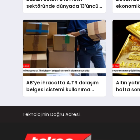
sektöründe dünyada 13’üncü
ekonomik
büyük üretim üssü konumuna
kararlılık
ulaştık
AB’ye ihracatta A.TR dolaşım
Altın yatı
belgesi sistemi kullanıma
hafta so
sunuldu
Teknolojinin Doğru Adresi..