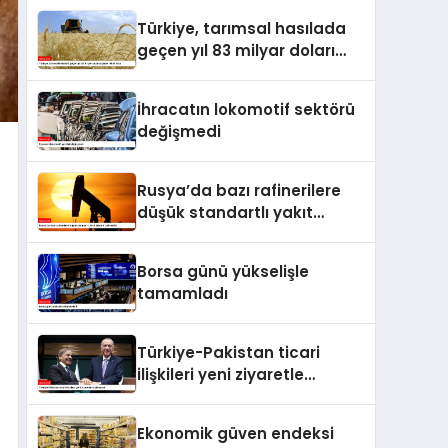
Türkiye, tarımsal hasılada
geçen yıl 83 milyar doları
aşarak rekor kırdı
İhracatın lokomotif sektörü
değişmedi
Rusya’da bazı rafinerilere
düşük standartlı yakıt
üretme izni verildi
Borsa günü yükselişle
tamamladı
Türkiye-Pakistan ticari
ilişkileri yeni ziyaretle
taçlanacak
Ekonomik güven endeksi