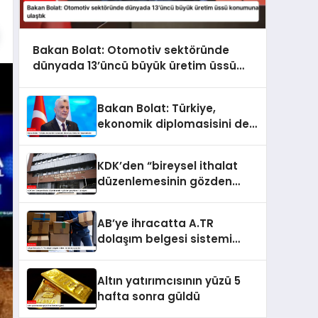
Bakan Bolat: Otomotiv sektöründe
dünyada 13’üncü büyük üretim üssü
konumuna ulaştık
Bakan Bolat: Türkiye,
ekonomik diplomasisini de
kararlılıkla ileri taşımaktadır
KDK’den “bireysel ithalat
düzenlemesinin gözden
geçirilmesi” tavsiyesi
AB’ye ihracatta A.TR
dolaşım belgesi sistemi
kullanıma sunuldu
Altın yatırımcısının yüzü 5
hafta sonra güldü