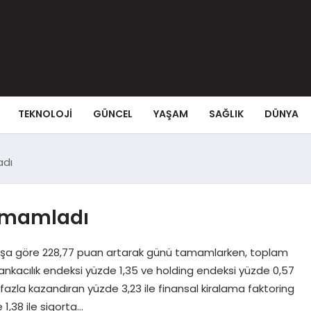
TEKNOLOJI
GÜNCEL
YAŞAM
SAĞLIK
DÜNYA
adı
tamamladı
nışa göre 228,77 puan artarak günü tamamlarken, toplam
 Bankacılık endeksi yüzde 1,35 ve holding endeksi yüzde 0,57
fazla kazandıran yüzde 3,23 ile finansal kiralama faktoring
1,38 ile sigorta…