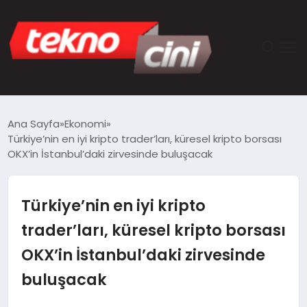
ANASAYFA
Ana Sayfa
Ekonomi
Türkiye’nin en iyi kripto trader’ları, küresel kripto borsası
TEKNOLOJI
OKX’in İstanbul’daki zirvesinde buluşacak
GÜNCEL
Türkiye’nin en iyi kripto
YAŞAM
trader’ları, küresel kripto borsası
OKX’in İstanbul’daki zirvesinde
SAĞLIK
buluşacak
DÜNYA