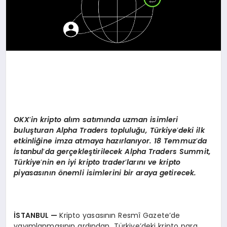
OKX
’
in kripto al
ım satımında uzman isimleri
buluşturan Alpha Traders topluluğu, Türkiye
’
deki ilk
etkinliğine imza atmaya hazı
rlan
ıyor. 18 Temmuz
’
da
İstanbul
’
da gerçekleştirilecek Alpha Traders Summit,
Türkiye
’
nin en iyi kripto trader
’
larını ve kripto
piyasasının
ö
nemli isimlerini bir araya getirecek.
İSTANBUL
—
Kripto yasasının Resmî Gazete’de
yayımlanmasının ardından, Türkiye’deki kripto para