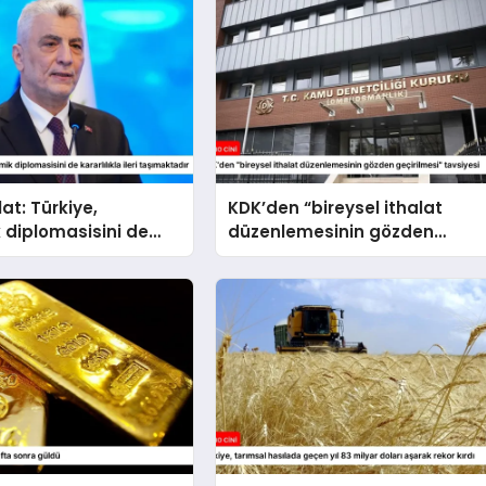
at: Türkiye,
KDK’den “bireysel ithalat
 diplomasisini de
düzenlemesinin gözden
la ileri taşımaktadır
geçirilmesi” tavsiyesi