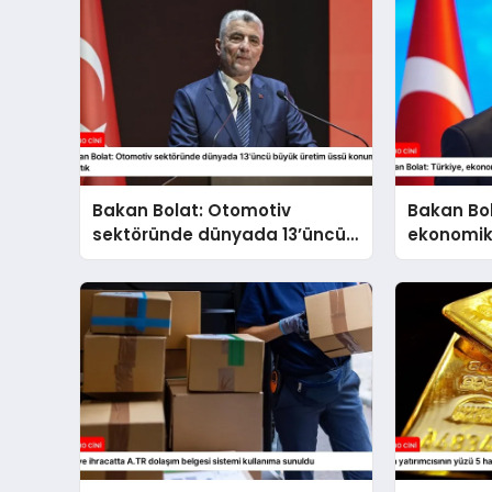
Bakan Bolat: Otomotiv
Bakan Bol
sektöründe dünyada 13’üncü
ekonomik
büyük üretim üssü konumuna
kararlılık
ulaştık