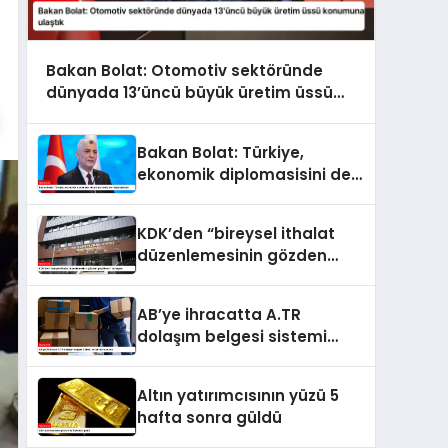
Bakan Bolat: Otomotiv sektöründe
dünyada 13’üncü büyük üretim üssü
konumuna ulaştık
Bakan Bolat: Türkiye,
ekonomik diplomasisini de
kararlılıkla ileri taşımaktadır
KDK’den “bireysel ithalat
düzenlemesinin gözden
geçirilmesi” tavsiyesi
AB’ye ihracatta A.TR
dolaşım belgesi sistemi
kullanıma sunuldu
Altın yatırımcısının yüzü 5
hafta sonra güldü