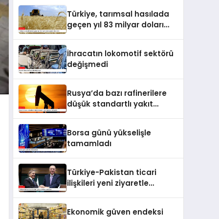
Türkiye, tarımsal hasılada
geçen yıl 83 milyar doları
aşarak rekor kırdı
İhracatın lokomotif sektörü
değişmedi
Rusya’da bazı rafinerilere
düşük standartlı yakıt
üretme izni verildi
Borsa günü yükselişle
tamamladı
Türkiye-Pakistan ticari
ilişkileri yeni ziyaretle
taçlanacak
Ekonomik güven endeksi