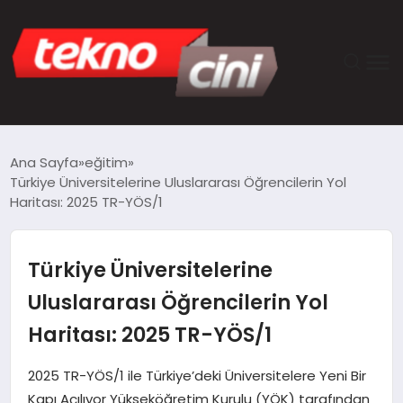
ANASAYFA
Ana Sayfa
eğitim
Türkiye Üniversitelerine Uluslararası Öğrencilerin Yol
TEKNOLOJI
Haritası: 2025 TR-YÖS/1
GÜNCEL
Türkiye Üniversitelerine
YAŞAM
Uluslararası Öğrencilerin Yol
Haritası: 2025 TR-YÖS/1
SAĞLIK
2025 TR-YÖS/1 ile Türkiye’deki Üniversitelere Yeni Bir
DÜNYA
Kapı Açılıyor Yükseköğretim Kurulu (YÖK) tarafından