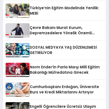
Türkiye’nin Eğitim Modelinde Yenilik:
MEBİ
Çevre Bakanı Murat Kurum,
Depremzedelere Yönelik Önemli
Açıklamalarda Bulundu
SOSYAL MEDYAYA YAŞ DÜZENLEMESİ
GETİRİLİYOR
Norm Ender’in Parla Marşı Milli Eğitim
Bakanlığı Müfredatına Girecek
Cumhurbaşkanı Erdoğan, Üniversite
Burs ve Kredi Miktarlarını Artırıyor
Engelli Öğrencilere Ücretsiz Ulaşım