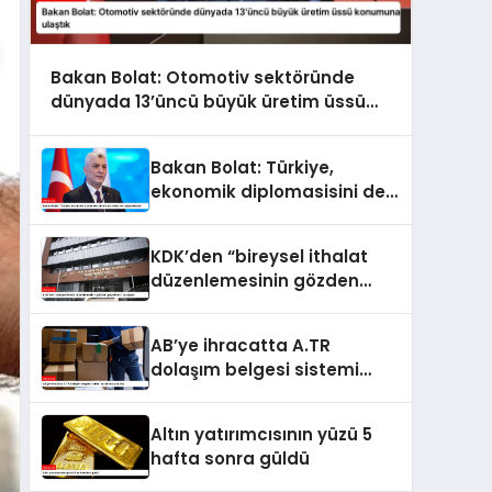
Bakan Bolat: Otomotiv sektöründe
dünyada 13’üncü büyük üretim üssü
konumuna ulaştık
Bakan Bolat: Türkiye,
ekonomik diplomasisini de
kararlılıkla ileri taşımaktadır
KDK’den “bireysel ithalat
düzenlemesinin gözden
geçirilmesi” tavsiyesi
AB’ye ihracatta A.TR
dolaşım belgesi sistemi
kullanıma sunuldu
Altın yatırımcısının yüzü 5
hafta sonra güldü