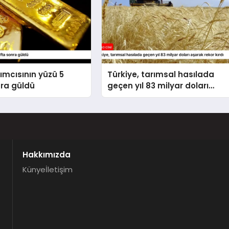
rımcısının yüzü 5
Türkiye, tarımsal hasılada
nra güldü
geçen yıl 83 milyar doları
aşarak rekor kırdı
Hakkımızda
Künye
İletişim