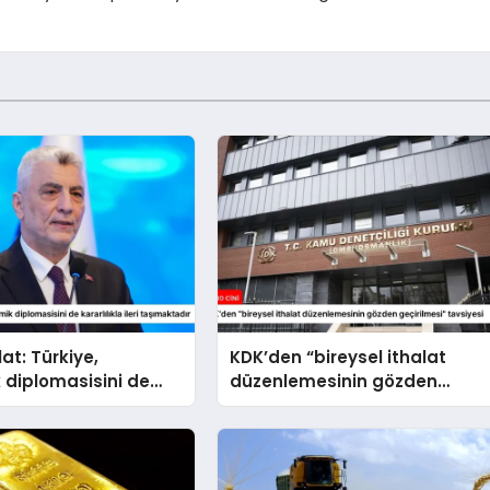
at: Türkiye,
KDK’den “bireysel ithalat
 diplomasisini de
düzenlemesinin gözden
la ileri taşımaktadır
geçirilmesi” tavsiyesi