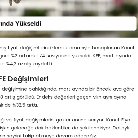
rılmış fiyat değişimlerini izlemek amacıyla hesaplanan Konut
göre %2 artarak 174 seviyesine yükseldi. KFE, mart ayında
ise %4,2 azalış kaydetti.
FE Değişimleri
KFE değişimine bakıldığında, mart ayında bir önceki aya göre
8 artış görüldü. Endeks değerleri geçen yılın aynı ayına
r’de %32,5 arttı.
liği ve fiyat değişimlerini gözler önüne seriyor. Konut Fiyat
işkin geleceğe dair beklentileri de şekillendiriyor. Detaylı
ının seyrini takip etmeye devam edeceğiz.