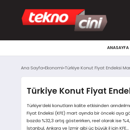
ANASAYFA
Ana Sayfa
Ekonomi
Türkiye Konut Fiyat Endeksi Ma
Türkiye Konut Fiyat Ende
Türkiye’deki konutların kalite etkisinden arındır
Fiyat Endeksi (KFE) mart ayında bir önceki aya gör
bazda %32,3 artış gösterirken, reel olarak ise %4,
İstanbul, Ankara ve İzmir gibi üç büyük il için KFE…