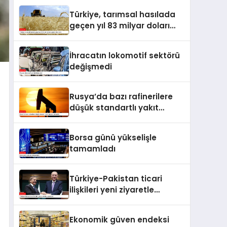
Türkiye, tarımsal hasılada
geçen yıl 83 milyar doları
aşarak rekor kırdı
İhracatın lokomotif sektörü
değişmedi
Rusya’da bazı rafinerilere
düşük standartlı yakıt
üretme izni verildi
Borsa günü yükselişle
tamamladı
Türkiye-Pakistan ticari
ilişkileri yeni ziyaretle
taçlanacak
Ekonomik güven endeksi