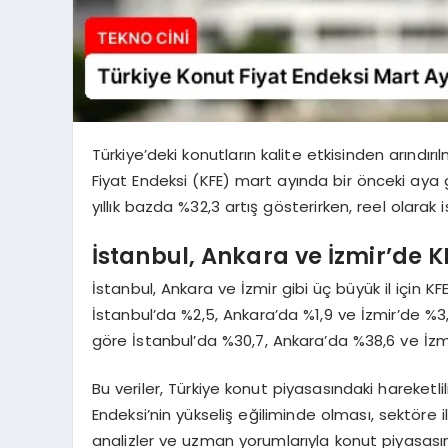
Türkiye’deki konutların kalite etkisinden arındı
Fiyat Endeksi (KFE) mart ayında bir önceki aya 
yıllık bazda %32,3 artış gösterirken, reel olarak 
İstanbul, Ankara ve İzmir’de K
İstanbul, Ankara ve İzmir gibi üç büyük il için 
İstanbul’da %2,5, Ankara’da %1,9 ve İzmir’de %3,
göre İstanbul’da %30,7, Ankara’da %38,6 ve İzmi
Bu veriler, Türkiye konut piyasasındaki hareketli
Endeksi’nin yükseliş eğiliminde olması, sektöre il
analizler ve uzman yorumlarıyla konut piyasas