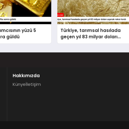
rımcısının yüzü 5
Türkiye, tarımsal hasılada
nra güldü
geçen yıl 83 milyar doları
aşarak rekor kırdı
Hakkımızda
Künye
İletişim