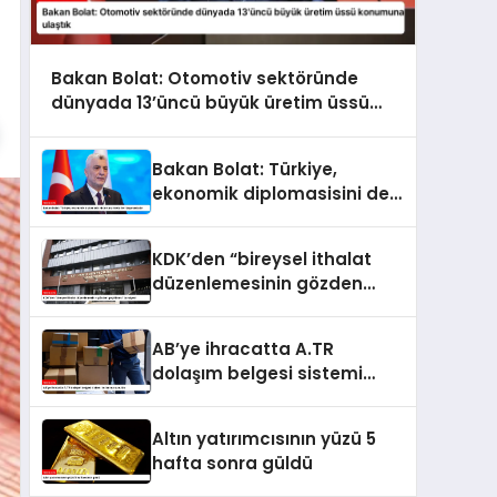
Bakan Bolat: Otomotiv sektöründe
dünyada 13’üncü büyük üretim üssü
konumuna ulaştık
Bakan Bolat: Türkiye,
ekonomik diplomasisini de
kararlılıkla ileri taşımaktadır
KDK’den “bireysel ithalat
düzenlemesinin gözden
geçirilmesi” tavsiyesi
AB’ye ihracatta A.TR
dolaşım belgesi sistemi
kullanıma sunuldu
Altın yatırımcısının yüzü 5
hafta sonra güldü