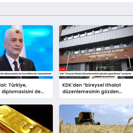
at: Türkiye,
KDK’den “bireysel ithalat
 diplomasisini de
düzenlemesinin gözden
la ileri taşımaktadır
geçirilmesi” tavsiyesi