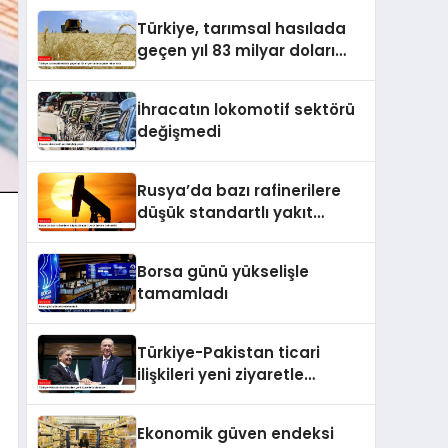
Türkiye, tarımsal hasılada
geçen yıl 83 milyar doları
aşarak rekor kırdı
İhracatın lokomotif sektörü
değişmedi
Rusya’da bazı rafinerilere
düşük standartlı yakıt
üretme izni verildi
Borsa günü yükselişle
tamamladı
Türkiye-Pakistan ticari
ilişkileri yeni ziyaretle
taçlanacak
Ekonomik güven endeksi