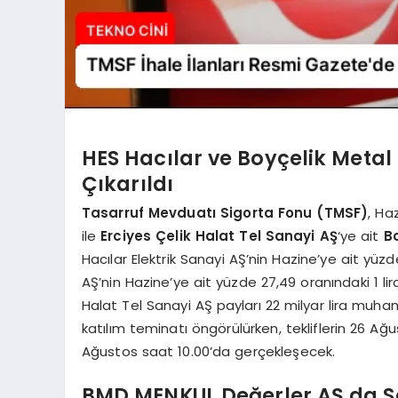
HES Hacılar ve Boyçelik Metal 
Çıkarıldı
Tasarruf Mevduatı Sigorta Fonu (TMSF)
, Ha
ile
Erciyes Çelik Halat Tel Sanayi AŞ
‘ye ait
B
Hacılar Elektrik Sanayi AŞ’nin Hazine’ye ait yüz
AŞ’nin Hazine’ye ait yüzde 27,49 oranındaki 1 li
Halat Tel Sanayi AŞ payları 22 milyar lira muhamm
katılım teminatı öngörülürken, tekliflerin 26 Ağu
Ağustos saat 10.00’da gerçekleşecek.
BMD MENKUL Değerler AŞ da S