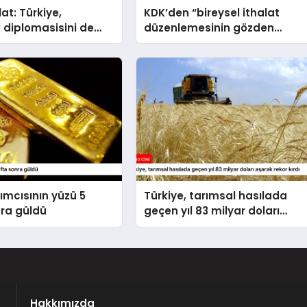
at: Türkiye,
KDK’den “bireysel ithalat
 diplomasisini de
düzenlemesinin gözden
la ileri taşımaktadır
geçirilmesi” tavsiyesi
rımcısının yüzü 5
Türkiye, tarımsal hasılada
nra güldü
geçen yıl 83 milyar doları
aşarak rekor kırdı
Hakkımızda