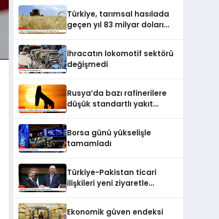
Türkiye, tarımsal hasılada
geçen yıl 83 milyar doları
aşarak rekor kırdı
İhracatın lokomotif sektörü
değişmedi
Rusya’da bazı rafinerilere
düşük standartlı yakıt
üretme izni verildi
Borsa günü yükselişle
tamamladı
Türkiye-Pakistan ticari
ilişkileri yeni ziyaretle
taçlanacak
Ekonomik güven endeksi