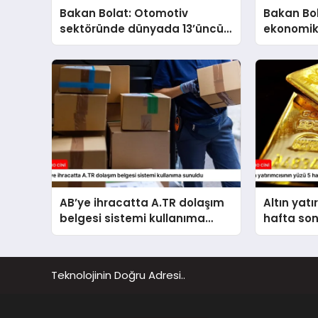
Bakan Bolat: Otomotiv
Bakan Bol
sektöründe dünyada 13’üncü
ekonomik
büyük üretim üssü konumuna
kararlılık
ulaştık
AB’ye ihracatta A.TR dolaşım
Altın yatı
belgesi sistemi kullanıma
hafta so
sunuldu
Teknolojinin Doğru Adresi..