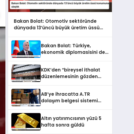
Bakan Bolat: Otomotiv sektöründe
dünyada 13’üncü büyük üretim üssü
konumuna ulaştık
Bakan Bolat: Türkiye,
ekonomik diplomasisini de
kararlılıkla ileri taşımaktadır
KDK’den “bireysel ithalat
düzenlemesinin gözden
geçirilmesi” tavsiyesi
AB’ye ihracatta A.TR
dolaşım belgesi sistemi
kullanıma sunuldu
Altın yatırımcısının yüzü 5
hafta sonra güldü