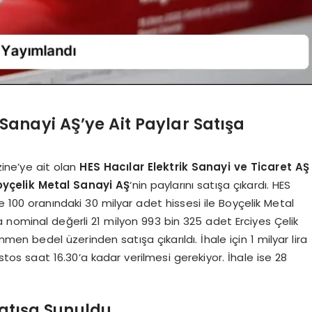
Sanayi AŞ’ye Ait Paylar Satışa
zine’ye ait olan
HES Hacılar Elektrik Sanayi ve Ticaret AŞ
oyçelik Metal Sanayi AŞ
‘nin paylarını satışa çıkardı. HES
de 100 oranındaki 30 milyar adet hissesi ile Boyçelik Metal
ra nominal değerli 21 milyon 993 bin 325 adet Erciyes Çelik
en bedel üzerinden satışa çıkarıldı. İhale için 1 milyar lira
stos saat 16.30’a kadar verilmesi gerekiyor. İhale ise 28
atışa Sunuldu