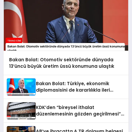
Bakan Bolat: Otomotiv sektöründe dünyada
13’üncü büyük üretim üssü konumuna ulaştık
Bakan Bolat: Türkiye, ekonomik
diplomasisini de kararlılıkla ileri
taşımaktadır
KDK’den “bireysel ithalat
düzenlemesinin gözden geçirilmesi”
tavsiyesi
AB’ye ihracatta A.TR dolaşım belgesi