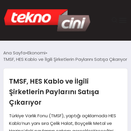
ANASAYFA
Ana Sayfa
Ekonomi
TMSF, HES Kablo ve İlgili Şirketlerin Paylarını Satışa Çıkarıyor
TEKNOLOJI
GÜNCEL
TMSF, HES Kablo ve İlgili
Şirketlerin Paylarını Satışa
YAŞAM
Çıkarıyor
SAĞLIK
Türkiye Varlık Fonu (TMSF), yaptığı açıklamada HES
Kablo’nun yanı sıra Çelik Halat, Boyçelik Metal ve
DÜNYA
Hazine’deki paylarının satışını gerçekleştireceğini