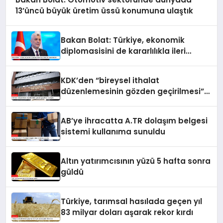
13’üncü büyük üretim üssü konumuna ulaştık
Bakan Bolat: Türkiye, ekonomik
diplomasisini de kararlılıkla ileri
taşımaktadır
KDK’den “bireysel ithalat
düzenlemesinin gözden geçirilmesi”
tavsiyesi
AB’ye ihracatta A.TR dolaşım belgesi
sistemi kullanıma sunuldu
Altın yatırımcısının yüzü 5 hafta sonra
güldü
Türkiye, tarımsal hasılada geçen yıl
83 milyar doları aşarak rekor kırdı