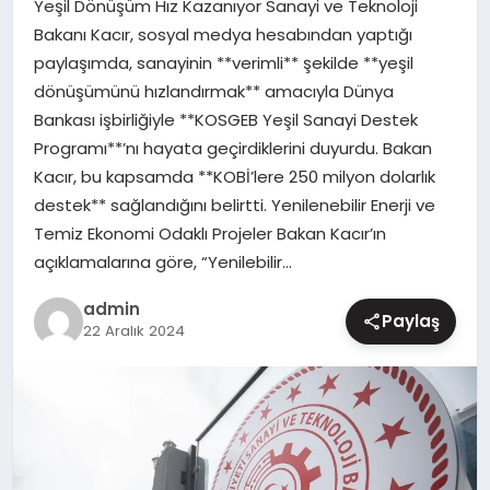
Yeşil Dönüşüm Hız Kazanıyor Sanayi ve Teknoloji
MAGAZIN
Bakanı Kacır, sosyal medya hesabından yaptığı
paylaşımda, sanayinin **verimli** şekilde **yeşil
dönüşümünü hızlandırmak** amacıyla Dünya
Bankası işbirliğiyle **KOSGEB Yeşil Sanayi Destek
Programı**’nı hayata geçirdiklerini duyurdu. Bakan
Kacır, bu kapsamda **KOBİ’lere 250 milyon dolarlık
destek** sağlandığını belirtti. Yenilenebilir Enerji ve
Temiz Ekonomi Odaklı Projeler Bakan Kacır’ın
açıklamalarına göre, “Yenilebilir…
admin
Paylaş
22 Aralık 2024