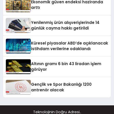
Ekonomik güven endeksi haziranda
arttı
Yenilenmiş ürün alışverişlerinde 14
günlük cayma hakkı getirildi
Küresel piyasalar ABD’de açıklanacak
istihdam verilerine odaklandı
Altının gramı 6 bin 43 liradan işlem
görüyor
Gençlik ve Spor Bakanlığı 1200
antrenör alacak
Teknolojinin Doğru Adresi..