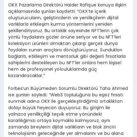
OKX Pazarlama Direktörü Haider Rafique konuya ilişkin
açıklamasında şunları kaydetti: “OKX’te içerik
oluşturucuların, geliştiricilerin ve yenilikçilerin dijital
varlıklarla etkileşim kurma yöntemlerini yeniden
şekillendiriyoruz. Bu ortaklık sayesinde NFT’lerin çok
yönlü faydalarını gözler önüne seriyor ve bu NFT’leri
koleksiyon ürünleri olmaktan çıkarıp gerçek dünya
faydaları sunan araçlara dönüştürüyoruz. Sundukları
bağlantı, etkileşim ve mentorluk gibi değerli fırsatlarla
sahiplerini destekleyen bu NFT’ler onlara hem kişisel
hem de profesyonel yolculuklarında güç
kazandıracaklar.”
Forbes’un Büyümeden Sorumlu Direktörü Taha Ahmed
ise şunları söyledi: “Web3 topluluğuna bu eşsiz fırsatı
sunmak adına OKX ile gerçekleştirdiğimiz ortaklıktan
dolayı büyük heyecan duyuyoruz. Bu girişim ile
yalnızca yenilikçiliği teşvik etme yönündeki
kararlılığımızı ortaya koymakla kalmıyoruz, aynı
zamanda bireylerin dijital varlıkların ve blok zinciri
teknolojisinin geleceğinde yer almalarını ve bu alana