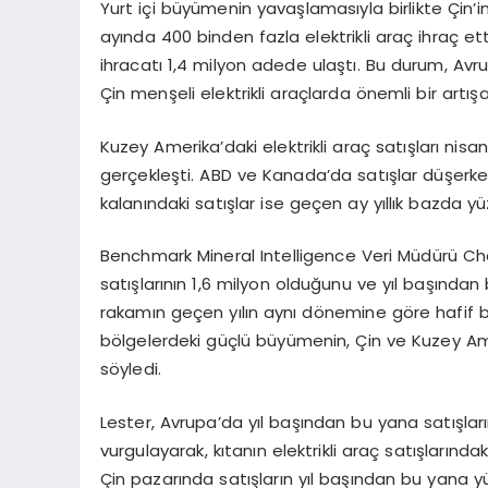
Yurt içi büyümenin yavaşlamasıyla birlikte Çin’in
ayında 400 binden fazla elektrikli araç ihraç etti.
ihracatı 1,4 milyon adede ulaştı. Bu durum, A
Çin menşeli elektrikli araçlarda önemli bir artışa
Kuzey Amerika’daki elektrikli araç satışları nis
gerçekleşti. ABD ve Kanada’da satışlar düşerke
kalanındaki satışlar ise geçen ay yıllık bazda yü
Benchmark Mineral Intelligence Veri Müdürü Char
satışlarının 1,6 milyon olduğunu ve yıl başından 
rakamın geçen yılın aynı dönemine göre hafif bi
bölgelerdeki güçlü büyümenin, Çin ve Kuzey Ame
söyledi.
Lester, Avrupa’da yıl başından bu yana satışlar
vurgulayarak, kıtanın elektrikli araç satışları
Çin pazarında satışların yıl başından bu yana y