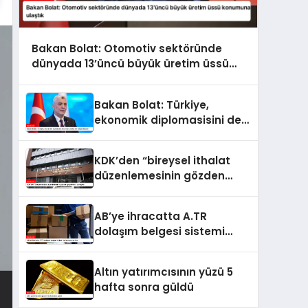
Bakan Bolat: Otomotiv sektöründe
dünyada 13’üncü büyük üretim üssü
konumuna ulaştık
Bakan Bolat: Türkiye,
ekonomik diplomasisini de
kararlılıkla ileri taşımaktadır
KDK’den “bireysel ithalat
düzenlemesinin gözden
geçirilmesi” tavsiyesi
AB’ye ihracatta A.TR
dolaşım belgesi sistemi
kullanıma sunuldu
Altın yatırımcısının yüzü 5
hafta sonra güldü