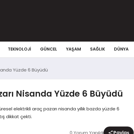
TEKNOLOJI
GÜNCEL
YAŞAM
SAĞLIK
DÜNYA
 Nisanda Yüzde 6 Büyüdü
Pazarı Nisanda Yüzde 6 Büyüdü
resel elektrikli araç pazarı nisanda yıllık bazda yüzde 6
ış dikkat çekti.
0 Yorum Yapıldı
Paylaş