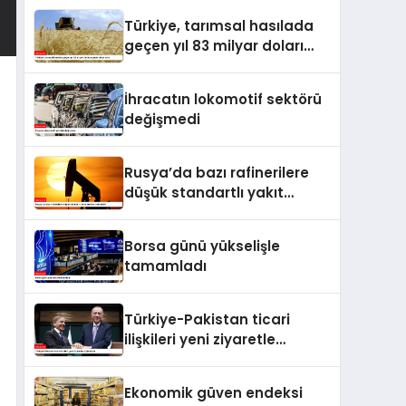
Türkiye, tarımsal hasılada
geçen yıl 83 milyar doları
aşarak rekor kırdı
İhracatın lokomotif sektörü
değişmedi
Rusya’da bazı rafinerilere
düşük standartlı yakıt
üretme izni verildi
Borsa günü yükselişle
tamamladı
Türkiye-Pakistan ticari
ilişkileri yeni ziyaretle
taçlanacak
Ekonomik güven endeksi