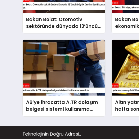
Bakan Bolat: Otomotiv
Bakan Bol
sektöründe dünyada 13’üncü
ekonomik
büyük üretim üssü konumuna
kararlılık
ulaştık
AB’ye ihracatta A.TR dolaşım
Altın yatı
belgesi sistemi kullanıma
hafta so
sunuldu
Teknolojinin Doğru Adresi..