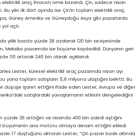
 elektrikli araç ihracatı ivme kazandı. Çin, sadece nisan
 Bu yılın ilk dört ayında ise Çin’in toplam elektrikli araç
vrupa, Güney Amerika ve Güneydoğu Asya gibi pazarlarda
 yol açtı.
anda yıllık bazda yüzde 28 azalarak 120 bin seviyesinde
n, Meksika pazarında ise büyüme kaydedildi. Dünyanın geri
zde 110 artarak 240 bin olarak açıklandı.
les Lester, küresel elektrikli araç pazarında nisan ayı
bu yana toplam satışların 5,6 milyona ulaştığını belirtti. Bu
r düşüşe işaret ettiğini ifade eden Lester, Avrupa ve diğer
rika’daki satışlardaki yavaşlamanın etkisini dengelediğini
ın yüzde 26 arttığını ve nisanda 400 bin adedi aştığını
ndaki büyümenin ana motoru olmaya devam ettiğini ekledi.
üzde 17 düştüğünü aktaran Lester, “Çin pazarı baskı altında