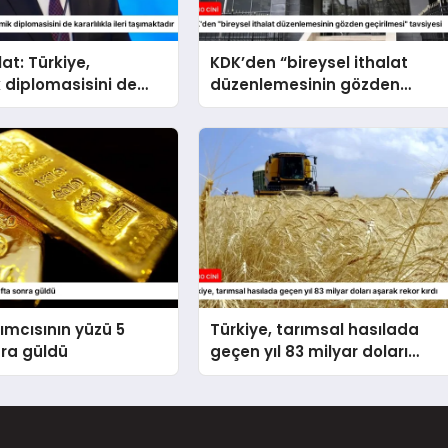
at: Türkiye,
KDK’den “bireysel ithalat
 diplomasisini de
düzenlemesinin gözden
la ileri taşımaktadır
geçirilmesi” tavsiyesi
rımcısının yüzü 5
Türkiye, tarımsal hasılada
nra güldü
geçen yıl 83 milyar doları
aşarak rekor kırdı