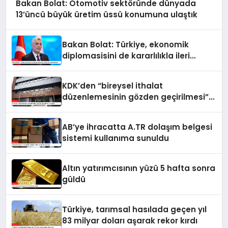
Bakan Bolat: Otomotiv sektöründe dünyada
13’üncü büyük üretim üssü konumuna ulaştık
Bakan Bolat: Türkiye, ekonomik
diplomasisini de kararlılıkla ileri
taşımaktadır
KDK’den “bireysel ithalat
düzenlemesinin gözden geçirilmesi”
tavsiyesi
AB’ye ihracatta A.TR dolaşım belgesi
sistemi kullanıma sunuldu
Altın yatırımcısının yüzü 5 hafta sonra
güldü
Türkiye, tarımsal hasılada geçen yıl
83 milyar doları aşarak rekor kırdı