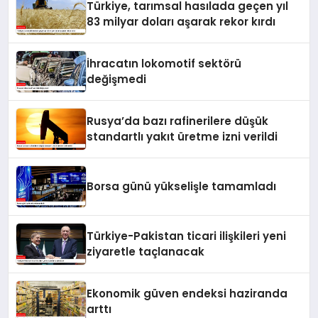
Türkiye, tarımsal hasılada geçen yıl
83 milyar doları aşarak rekor kırdı
İhracatın lokomotif sektörü
değişmedi
Rusya’da bazı rafinerilere düşük
standartlı yakıt üretme izni verildi
Borsa günü yükselişle tamamladı
Türkiye-Pakistan ticari ilişkileri yeni
ziyaretle taçlanacak
Ekonomik güven endeksi haziranda
arttı