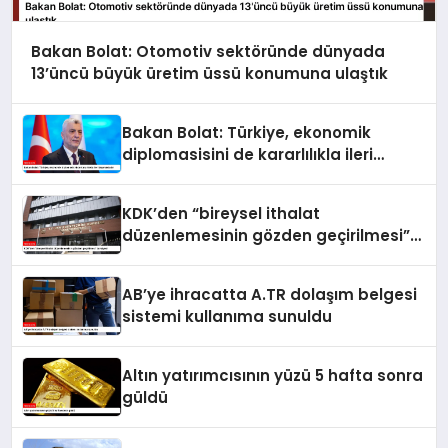
Bakan Bolat: Otomotiv sektöründe dünyada
13’üncü büyük üretim üssü konumuna ulaştık
Bakan Bolat: Türkiye, ekonomik
diplomasisini de kararlılıkla ileri
taşımaktadır
KDK’den “bireysel ithalat
düzenlemesinin gözden geçirilmesi”
tavsiyesi
AB’ye ihracatta A.TR dolaşım belgesi
sistemi kullanıma sunuldu
Altın yatırımcısının yüzü 5 hafta sonra
güldü