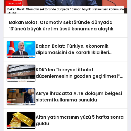
Bakan Bolat: Otomotiv sektöründe dünyada
13’üncü büyük üretim üssü konumuna ulaştık
Bakan Bolat: Türkiye, ekonomik
diplomasisini de kararlılıkla ileri
taşımaktadır
KDK’den “bireysel ithalat
düzenlemesinin gözden geçirilmesi”
tavsiyesi
AB’ye ihracatta A.TR dolaşım belgesi
sistemi kullanıma sunuldu
Altın yatırımcısının yüzü 5 hafta sonra
güldü