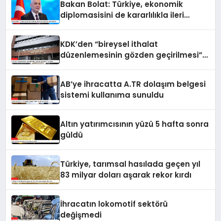
Bakan Bolat: Türkiye, ekonomik
diplomasisini de kararlılıkla ileri
taşımaktadır
KDK’den “bireysel ithalat
düzenlemesinin gözden geçirilmesi”
tavsiyesi
AB’ye ihracatta A.TR dolaşım belgesi
sistemi kullanıma sunuldu
Altın yatırımcısının yüzü 5 hafta sonra
güldü
Türkiye, tarımsal hasılada geçen yıl
83 milyar doları aşarak rekor kırdı
İhracatın lokomotif sektörü
değişmedi