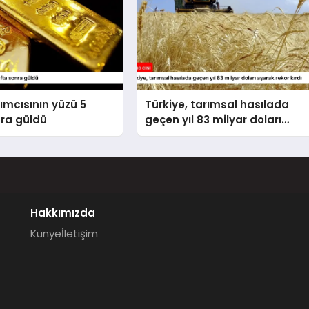
rımcısının yüzü 5
Türkiye, tarımsal hasılada
nra güldü
geçen yıl 83 milyar doları
aşarak rekor kırdı
Hakkımızda
Künye
İletişim