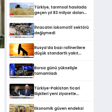
Türkiye, tarımsal hasılada
geçen yıl 83 milyar doları
aşarak rekor kırdı
İhracatın lokomotif sektörü
değişmedi
Rusya’da bazı rafinerilere
düşük standartlı yakıt
üretme izni verildi
Borsa günü yükselişle
tamamladı
Türkiye-Pakistan ticari
ilişkileri yeni ziyaretle
taçlanacak
Ekonomik güven endeksi