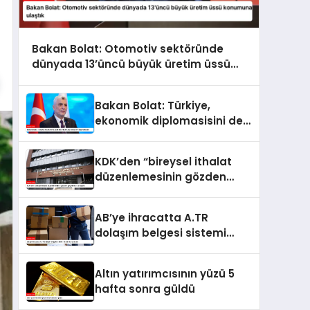
Bakan Bolat: Otomotiv sektöründe
dünyada 13’üncü büyük üretim üssü
konumuna ulaştık
Bakan Bolat: Türkiye,
ekonomik diplomasisini de
kararlılıkla ileri taşımaktadır
KDK’den “bireysel ithalat
düzenlemesinin gözden
geçirilmesi” tavsiyesi
AB’ye ihracatta A.TR
dolaşım belgesi sistemi
kullanıma sunuldu
Altın yatırımcısının yüzü 5
hafta sonra güldü