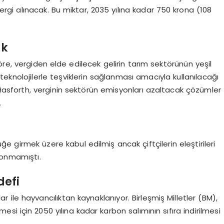
rgi alınacak. Bu miktar, 2035 yılına kadar 750 krona (108
ak
e, vergiden elde edilecek gelirin tarım sektörünün yeşil
eknolojilerle teşviklerin sağlanması amacıyla kullanılacağı
 Hasforth, verginin sektörün emisyonları azaltacak çözümler
.
e girmek üzere kabul edilmiş ancak çiftçilerin eleştirileri
konmamıştı.
defi
ar ile hayvancılıktan kaynaklanıyor. Birleşmiş Milletler (BM),
lmesi için 2050 yılına kadar karbon salımının sıfıra indirilmesi