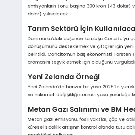
emisyonların tonu başına 300 kron (43 dolar) ve
dolar) yükselecek.
Tarım Sektörü İçin Kullanılac
Danimarka’daki düşünce kuruluşu Concito’ya gör
dönüşümünü desteklemek ve çiftçiler için yeni t
belirtildi. Concito’nun baş ekonomisti Torsten
aramasını teşvik etmek için olduğunu vurguladı
Yeni Zelanda Örneği
Yeni Zelanda’da benzer bir yasa 2025’te yürürlüğ
ve hükümet değişikliği sonrası yasa yürürlüğe 
Metan Gazı Salınımı ve BM He
Metan gazı emisyonu, fosil yakıtlar, çöp ve atıkl
küresel sıcaklık artışının kontrol altında tutulabi
gerektiğini belirtiyor.