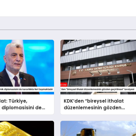
at: Türkiye,
KDK’den “bireysel ithalat
 diplomasisini de
düzenlemesinin gözden
la ileri taşımaktadır
geçirilmesi” tavsiyesi