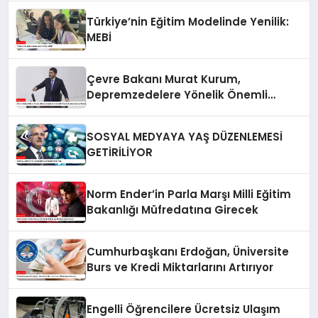
Türkiye’nin Eğitim Modelinde Yenilik:
MEBİ
Çevre Bakanı Murat Kurum,
Depremzedelere Yönelik Önemli
Açıklamalarda Bulundu
SOSYAL MEDYAYA YAŞ DÜZENLEMESİ
GETİRİLİYOR
Norm Ender’in Parla Marşı Milli Eğitim
Bakanlığı Müfredatına Girecek
Cumhurbaşkanı Erdoğan, Üniversite
Burs ve Kredi Miktarlarını Artırıyor
Engelli Öğrencilere Ücretsiz Ulaşım