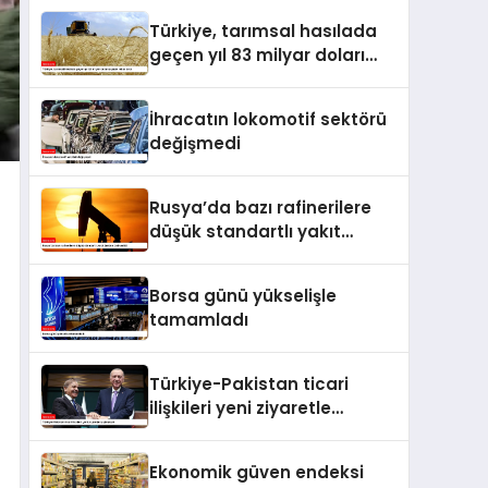
Türkiye, tarımsal hasılada
geçen yıl 83 milyar doları
aşarak rekor kırdı
İhracatın lokomotif sektörü
değişmedi
Rusya’da bazı rafinerilere
düşük standartlı yakıt
üretme izni verildi
Borsa günü yükselişle
tamamladı
Türkiye-Pakistan ticari
ilişkileri yeni ziyaretle
taçlanacak
Ekonomik güven endeksi