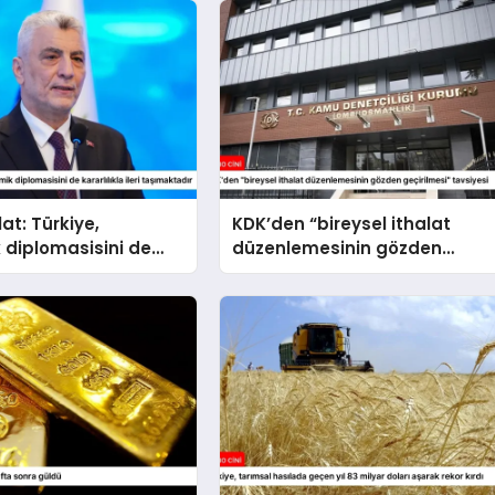
at: Türkiye,
KDK’den “bireysel ithalat
 diplomasisini de
düzenlemesinin gözden
la ileri taşımaktadır
geçirilmesi” tavsiyesi