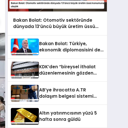
Bakan Bolat: Otomotiv sektöründe
dünyada 13’üncü büyük üretim üssü
konumuna ulaştık
Bakan Bolat: Türkiye,
ekonomik diplomasisini de
kararlılıkla ileri taşımaktadır
KDK’den “bireysel ithalat
düzenlemesinin gözden
geçirilmesi” tavsiyesi
AB’ye ihracatta A.TR
dolaşım belgesi sistemi
kullanıma sunuldu
Altın yatırımcısının yüzü 5
hafta sonra güldü