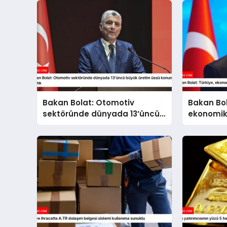
Bakan Bolat: Otomotiv
Bakan Bol
sektöründe dünyada 13’üncü
ekonomik
büyük üretim üssü konumuna
kararlılık
ulaştık