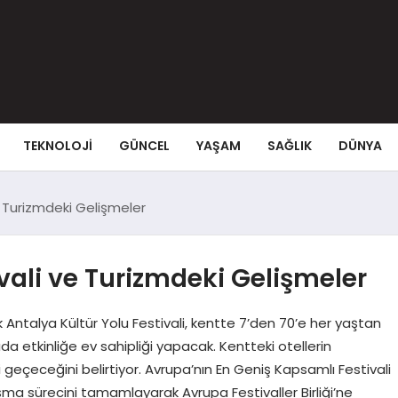
TEKNOLOJI
GÜNCEL
YAŞAM
SAĞLIK
DÜNYA
e Turizmdeki Gelişmeler
vali ve Turizmdeki Gelişmeler
ak Antalya Kültür Yolu Festivali, kentte 7’den 70’e her yaştan
 etkinliğe ev sahipliği yapacak. Kentteki otellerin
li geçeceğini belirtiyor. Avrupa’nın En Geniş Kapsamlı Festivali
aşma sürecini tamamlayarak Avrupa Festivaller Birliği’ne