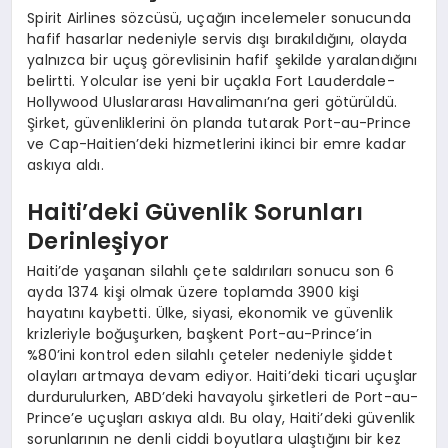
Spirit Airlines sözcüsü, uçağın incelemeler sonucunda
hafif hasarlar nedeniyle servis dışı bırakıldığını, olayda
yalnızca bir uçuş görevlisinin hafif şekilde yaralandığını
belirtti. Yolcular ise yeni bir uçakla Fort Lauderdale-
Hollywood Uluslararası Havalimanı’na geri götürüldü.
Şirket, güvenliklerini ön planda tutarak Port-au-Prince
ve Cap-Haitien’deki hizmetlerini ikinci bir emre kadar
askıya aldı.
Haiti’deki Güvenlik Sorunları
Derinleşiyor
Haiti’de yaşanan silahlı çete saldırıları sonucu son 6
ayda 1374 kişi olmak üzere toplamda 3900 kişi
hayatını kaybetti. Ülke, siyasi, ekonomik ve güvenlik
krizleriyle boğuşurken, başkent Port-au-Prince’in
%80’ini kontrol eden silahlı çeteler nedeniyle şiddet
olayları artmaya devam ediyor. Haiti’deki ticari uçuşlar
durdurulurken, ABD’deki havayolu şirketleri de Port-au-
Prince’e uçuşları askıya aldı. Bu olay, Haiti’deki güvenlik
sorunlarının ne denli ciddi boyutlara ulaştığını bir kez