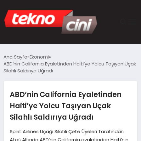
ANASAYFA
Ana Sayfa
Ekonomi
ABD’nin California Eyaletinden Haiti’ye Yolcu Taşıyan Uçak
TEKNOLOJI
Silahlı Saldırıya Uğradı
GÜNCEL
ABD’nin California Eyaletinden
YAŞAM
Haiti’ye Yolcu Taşıyan Uçak
Silahlı Saldırıya Uğradı
SAĞLIK
Spirit Airlines Uçağı Silahlı Çete Üyeleri Tarafından
DÜNYA
Ateş Altında ABD’nin California eyaletinden Haiti’nin