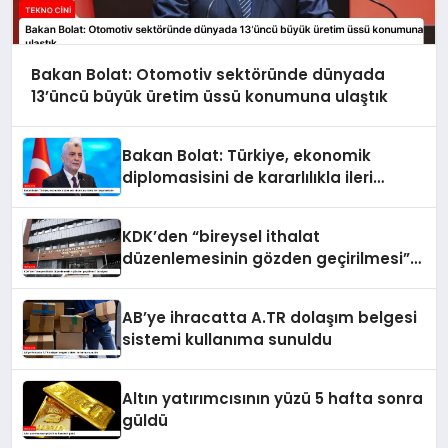
Bakan Bolat: Otomotiv sektöründe dünyada
13’üncü büyük üretim üssü konumuna ulaştık
Bakan Bolat: Türkiye, ekonomik
diplomasisini de kararlılıkla ileri
taşımaktadır
KDK’den “bireysel ithalat
düzenlemesinin gözden geçirilmesi”
tavsiyesi
AB’ye ihracatta A.TR dolaşım belgesi
sistemi kullanıma sunuldu
Altın yatırımcısının yüzü 5 hafta sonra
güldü