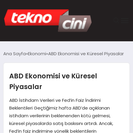
ANASAYFA
Ana Sayfa
Ekonomi
ABD Ekonomisi ve Küresel Piyasalar
TEKNOLOJI
ABD Ekonomisi ve Küresel
GÜNCEL
Piyasalar
YAŞAM
ABD İstihdam Verileri ve Fed’in Faiz İndirimi
Beklentileri Geçtiğimiz hafta ABD’de açıklanan
SAĞLIK
istihdam verilerinin beklenenden kötü gelmesi,
küresel piyasalarda satış baskısını artırdı. Ancak,
DÜNYA
Fed’in faiz indirimine yönelik beklentilerin