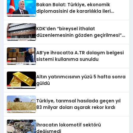
Bakan Bolat: Türkiye, ekonomik
diplomasisini de kararlılıkla ileri
taşımaktadır
KDK’den “bireysel ithalat
düzenlemesinin gözden geçirilmesi”
tavsiyesi
AB’ye ihracatta A.TR dolaşım belgesi
sistemi kullanıma sunuldu
Altın yatırımcısının yüzü 5 hafta sonra
güldü
Türkiye, tarımsal hasılada geçen yıl
83 milyar doları aşarak rekor kırdı
İhracatın lokomotif sektörü
değişmedi