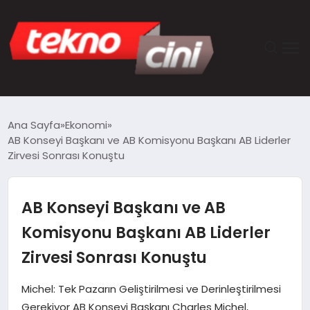
ANASAYFA
Ana Sayfa
Ekonomi
AB Konseyi Başkanı ve AB Komisyonu Başkanı AB Liderler
TEKNOLOJI
Zirvesi Sonrası Konuştu
GÜNCEL
AB Konseyi Başkanı ve AB
YAŞAM
Komisyonu Başkanı AB Liderler
Zirvesi Sonrası Konuştu
SAĞLIK
Michel: Tek Pazarın Geliştirilmesi ve Derinleştirilmesi
DÜNYA
Gerekiyor AB Konseyi Başkanı Charles Michel,