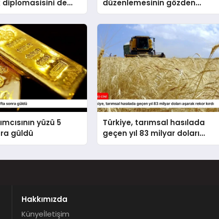
 diplomasisini de
düzenlemesinin gözden
la ileri taşımaktadır
geçirilmesi” tavsiyesi
rımcısının yüzü 5
Türkiye, tarımsal hasılada
nra güldü
geçen yıl 83 milyar doları
aşarak rekor kırdı
Hakkımızda
Künye
İletişim