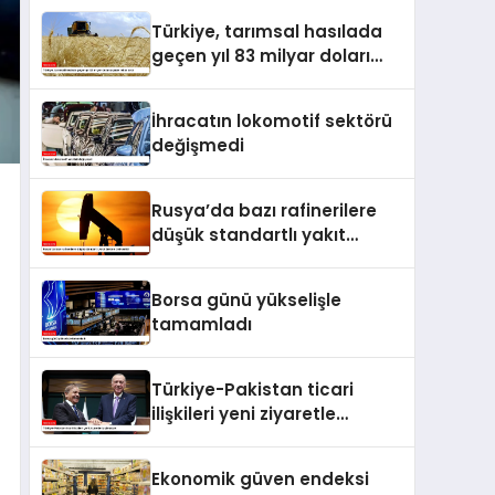
Türkiye, tarımsal hasılada
geçen yıl 83 milyar doları
aşarak rekor kırdı
İhracatın lokomotif sektörü
değişmedi
Rusya’da bazı rafinerilere
düşük standartlı yakıt
üretme izni verildi
Borsa günü yükselişle
tamamladı
Türkiye-Pakistan ticari
ilişkileri yeni ziyaretle
taçlanacak
Ekonomik güven endeksi