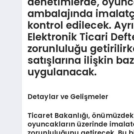
denetimlerde, oyunc
ambalajında imalatçı 
kontrol edilecek. Ayr
Elektronik Ticari Def
zorunluluğu getirilirk
satışlarına ilişkin ba
uygulanacak.
Detaylar ve Gelişmeler
Ticaret Bakanlığı, önümüzdeki 
oyuncakların üzerinde imalatçı
zorunluluğunu getirecek. Bu