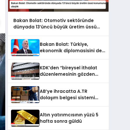
Bakan Bolat: Otomotiv sektöründe
dünyada 13’üncü büyük üretim üssü
konumuna ulaştık
Bakan Bolat: Türkiye,
ekonomik diplomasisini de
kararlılıkla ileri taşımaktadır
KDK’den “bireysel ithalat
düzenlemesinin gözden
geçirilmesi” tavsiyesi
AB’ye ihracatta A.TR
dolaşım belgesi sistemi
kullanıma sunuldu
Altın yatırımcısının yüzü 5
hafta sonra güldü