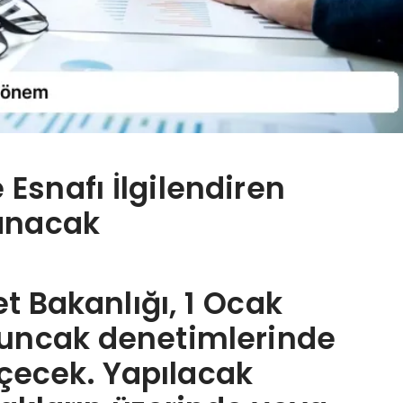
 Esnafı İlgilendiren
anacak
et Bakanlığı, 1 Ocak
yuncak denetimlerinde
çecek. Yapılacak