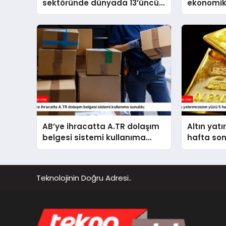
sektöründe dünyada 13’üncü
ekonomik
büyük üretim üssü konumuna
kararlılık
ulaştık
AB’ye ihracatta A.TR dolaşım
Altın yatı
belgesi sistemi kullanıma
hafta so
sunuldu
Teknolojinin Doğru Adresi..