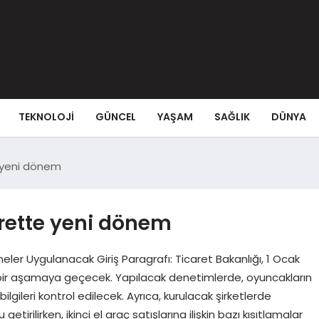
TEKNOLOJI
GÜNCEL
YAŞAM
SAĞLIK
DÜNYA
 yeni dönem
rette yeni dönem
meler Uygulanacak Giriş Paragrafı: Ticaret Bakanlığı, 1 Ocak
bir aşamaya geçecek. Yapılacak denetimlerde, oyuncakların
lgileri kontrol edilecek. Ayrıca, kurulacak şirketlerde
etirilirken, ikinci el araç satışlarına ilişkin bazı kısıtlamalar