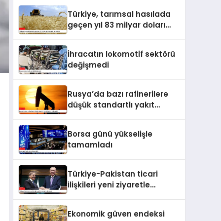
Türkiye, tarımsal hasılada
geçen yıl 83 milyar doları
aşarak rekor kırdı
İhracatın lokomotif sektörü
değişmedi
Rusya’da bazı rafinerilere
düşük standartlı yakıt
üretme izni verildi
Borsa günü yükselişle
tamamladı
Türkiye-Pakistan ticari
ilişkileri yeni ziyaretle
taçlanacak
Ekonomik güven endeksi