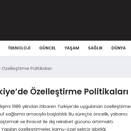
TEKNOLOJI
GÜNCEL
YAŞAM
SAĞLIK
DÜNYA
zelleştirme Politikaları
e’de Özelleştirme Politikaları
elişimi 1986 yılından itibaren Türkiye’de uygulanan özelleştirme
ruf sağlama amacıyla başlatıldı. Bu süreçte öncelik, yabancı
aylaştırmak ve ihracat ile dış rekabet gücünü artırmaktı.
 Yapılan özelleştirmeler, kamu-özel sektör işbirliği