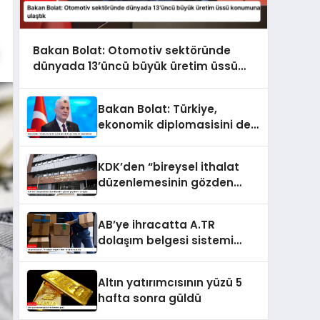
Bakan Bolat: Otomotiv sektöründe
dünyada 13’üncü büyük üretim üssü
konumuna ulaştık
Bakan Bolat: Türkiye,
ekonomik diplomasisini de
kararlılıkla ileri taşımaktadır
KDK’den “bireysel ithalat
düzenlemesinin gözden
geçirilmesi” tavsiyesi
AB’ye ihracatta A.TR
dolaşım belgesi sistemi
kullanıma sunuldu
Altın yatırımcısının yüzü 5
hafta sonra güldü