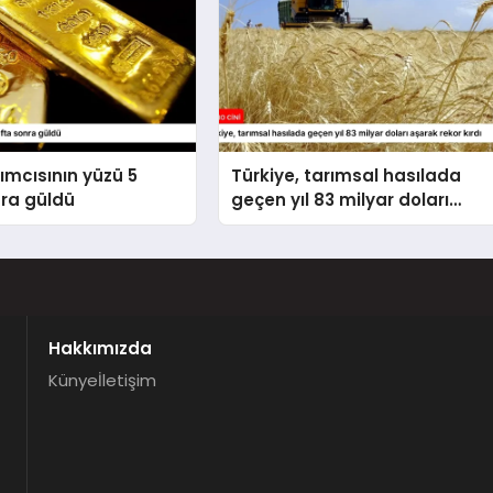
rımcısının yüzü 5
Türkiye, tarımsal hasılada
nra güldü
geçen yıl 83 milyar doları
aşarak rekor kırdı
Hakkımızda
Künye
İletişim