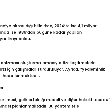
e’ye aktarıldığı bilinirken, 2024’te ise 4,1 milyar
oplamda ise 1986’dan bugüne kadar yapılan
yar lirayı buldu.
nizması oluşturma amacıyla özelleştirmelerin
rzı için çalışmalar sürdürülüyor. Ayrıca, “yedieminlik
ı hedeflenmektedir.
er
rilmesi, gelir ortaklığı modeli ve diğer hukuki tasarruf
lanması planlanmaktadır. Bu yöntemlerle