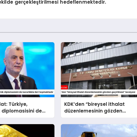
şekilde gerçekleştirilmesi hedeflenmektedir.
at: Türkiye,
KDK’den “bireysel ithalat
 diplomasisini de
düzenlemesinin gözden
la ileri taşımaktadır
geçirilmesi” tavsiyesi