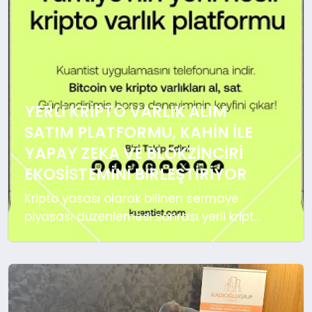
MAGAZIN
YERLI KRIPTO VARLIK ALIM
SATIM PLATFORMU, KAHIN ILE
YAPAY ZEKA VE BLOKZINCIRI
EKOSISTEMINI BIRLEŞTIRIYOR
Kripto yasası olarak bilinen sermaye
piyasası düzenlemesi sonrası yerli kripto
varlık alım satım platformları da
yasanın ve ikincil düzenlemelerin
öngördüğü şekilde hazırlıklarına hız
verdi. Sermaye piyasalarının deneyimli
isimleri tarafından kurulan Türkiye’nin