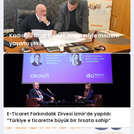
yeni nesil kripto varlık platformu da bu
kapsamda mobil uygulamalarını iOS,
Android ve Huawei mağazalarında
yayına aldı. İSTANBUL — Yerli kripto
Kadıoğlu Grup İnşaat, projeleriyle modern
varlık alım...
yaşamı şekillendiriyor
E-Ticaret Farkındalık Zirvesi İzmir’de yapıldı:
“Türkiye e ticarette büyük bir fırsata sahip”