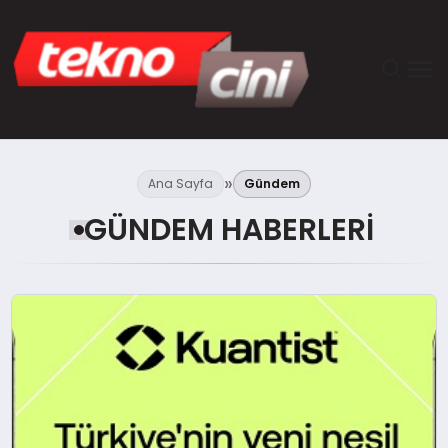
ANASAYFA
Ana Sayfa
Gündem
TEKNOLOJI
GÜNDEM HABERLERI
GÜNCEL
YAŞAM
SAĞLIK
DÜNYA