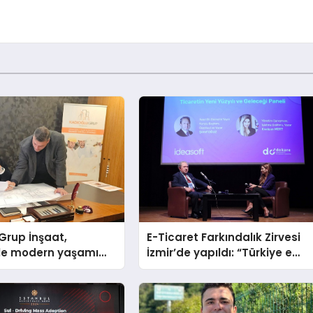
Grup İnşaat,
E-Ticaret Farkındalık Zirvesi
yle modern yaşamı
İzmir’de yapıldı: “Türkiye e
riyor
ticarette büyük bir fırsata
sahip”