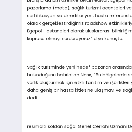
branşlarda bizi özellikle tercih ediyor. Egepol Has
pazarlama (meta), sağlık turizmi acenteleri ve yurt
sertifikasyon ve akreditasyon, hasta referansları 
olarak gerçekleştirdiğimiz roadshow etkinlikleriyl
Egepol Hastaneleri olarak uluslararası bilinirliğim
köprüsü olmayı sürdürüyoruz” diye konuştu.
Sağlık turizminde yeni hedef pazarları arasınd
bulunduğunu hatırlatan Nasır, “Bu bölgelerde sağ
varlık oluşturmak için etkili tanıtım ve işbirlikle
daha geniş bir hasta kitlesine ulaşmayı ve sağlı
dedi.
resimaltı soldan sağa: Genel Cerrahi Uzmanı Do