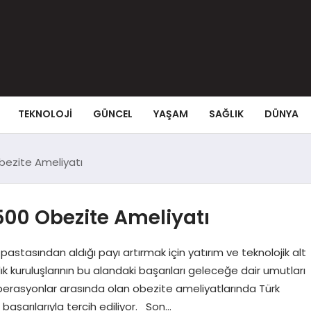
TEKNOLOJI
GÜNCEL
YAŞAM
SAĞLIK
DÜNYA
Obezite Ameliyatı
 500 Obezite Ameliyatı
 pastasından aldığı payı artırmak için yatırım ve teknolojik alt
ık kuruluşlarının bu alandaki başarıları geleceğe dair umutları
perasyonlar arasında olan obezite ameliyatlarında Türk
 başarılarıyla tercih ediliyor. Son…