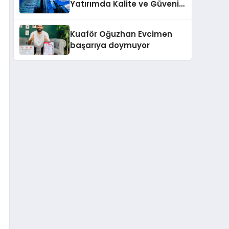
Yatırımda Kalite ve Güvenin
Yeni Adı!
Kuaför Oğuzhan Evcimen
başarıya doymuyor