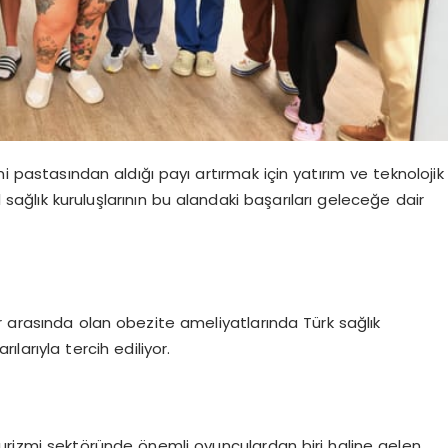
mi pastasından aldığı payı artırmak için yatırım ve teknolojik
l sağlık kuruluşlarının bu alandaki başarıları geleceğe dair
r arasında olan obezite ameliyatlarında Türk sağlık
larıyla tercih ediliyor.
k turizmi sektöründe önemli oyunculardan biri haline gelen