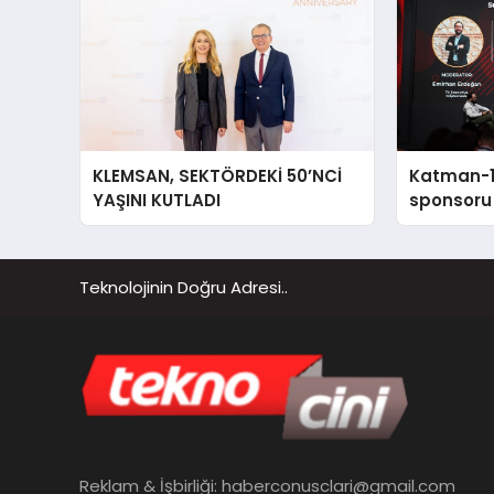
KLEMSAN, SEKTÖRDEKİ 50’NCİ
Katman-1 
YAŞINI KUTLADI
sponsoru 
Blockchai
ürünlerini
Teknolojinin Doğru Adresi..
Reklam & İşbirliği:
haberconusclari@gmail.com