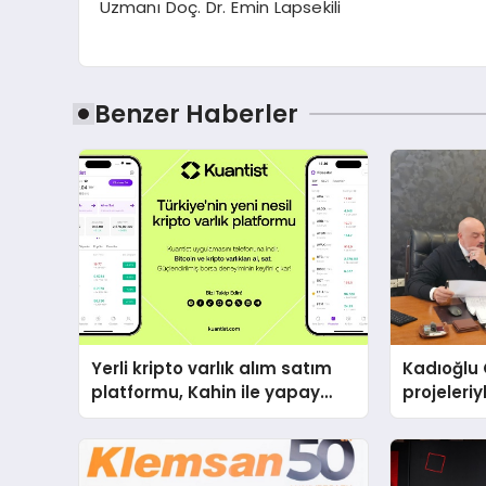
Uzmanı Doç. Dr. Emin Lapsekili
Benzer Haberler
Yerli kripto varlık alım satım
Kadıoğlu 
platformu, Kahin ile yapay
projeleri
zeka ve blokzinciri
şekillendi
ekosistemini birleştiriyor