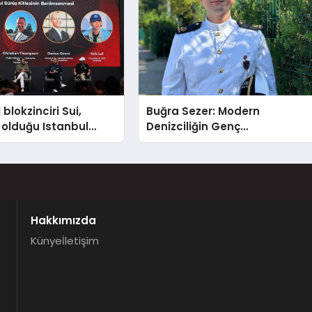
blokzinciri Sui,
Buğra Sezer: Modern
olduğu Istanbul
Denizciliğin Genç
n Week 2024’te yeni
Mimarlarından Biri
 tanıttı
Hakkımızda
Künye
İletişim