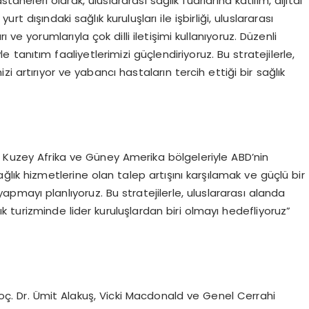
taneleri olarak, uluslararası sağlık fuarlarına katılım, dijital
 dışındaki sağlık kuruluşları ile işbirliği, uluslararası
ve yorumlarıyla çok dilli iletişimi kullanıyoruz. Düzenli
e tanıtım faaliyetlerimizi güçlendiriyoruz. Bu stratejilerle,
izi artırıyor ve yabancı hastaların tercih ettiği bir sağlık
a Kuzey Afrika ve Güney Amerika bölgeleriyle ABD’nin
lık hizmetlerine olan talep artışını karşılamak ve güçlü bir
ri yapmayı planlıyoruz. Bu stratejilerle, uluslararası alanda
k turizminde lider kuruluşlardan biri olmayı hedefliyoruz”
ç. Dr. Ümit Alakuş, Vicki Macdonald ve Genel Cerrahi