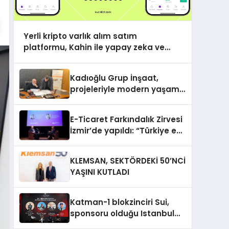
Yerli kripto varlık alım satım
platformu, Kahin ile yapay zeka ve
blokzinciri ekosistemini birleştiriyor
Kadıoğlu Grup İnşaat,
projeleriyle modern yaşamı
şekillendiriyor
E-Ticaret Farkındalık Zirvesi
İzmir’de yapıldı: “Türkiye e
ticarette büyük bir fırsata
sahip”
KLEMSAN, SEKTÖRDEKİ 50’NCİ
YAŞINI KUTLADI
Katman-1 blokzinciri Sui,
sponsoru olduğu Istanbul
Blockchain Week 2024’te