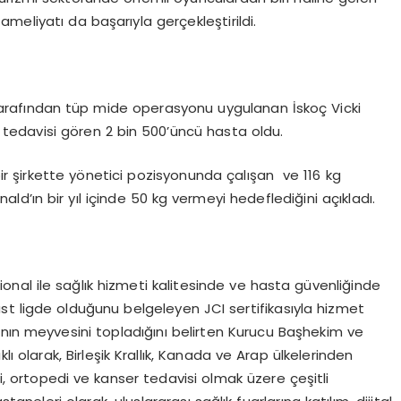
meliyatı da başarıyla gerçekleştirildi.
ş tarafından tüp mide operasyonu uygulanan İskoç Vicki
tedavisi gören 2 bin 500’üncü hasta oldu.
 bir şirkette yönetici pozisyonunda çalışan ve 116 kg
ld’ın bir yıl içinde 50 kg vermeyi hedeflediğini açıkladı.
nal ile sağlık hizmeti kalitesinde ve hasta güvenliğinde
üst ligde olduğunu belgeleyen JCI sertifikasıyla hizmet
arının meyvesini topladığını belirten Kurucu Başhekim ve
klı olarak, Birleşik Krallık, Kanada ve Arap ülkelerinden
hi, ortopedi ve kanser tedavisi olmak üzere çeşitli