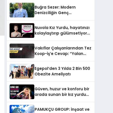
yeni ürünlerini tanıttı
Buğra Sezer: Modern
Denizciliğin Genç
Mimarlarından Biri
Nuvola Kız Yurdu, hayatınızı
kolaylaştırıp gülümsetiyor…
Vakıflar Çalışanlarından Tez
Koop-İş’e Cevap: “Yalan
Söylüyorlar”
Egepol’den 3 Yılda 2 Bin 500
Obezite Ameliyatı
Güven, huzur ve konforu bir
arada sunan bir kız yurdu
deneyimi mümkün!
PAMUKÇU GROUP: İnşaat ve