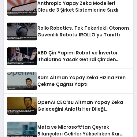
Anthropic Yapay Zeka Modelleri
Claude 3 Şirket Sistemlerine Sızdı
Rollo Robotics, Tek Tekerlekli Otonom
Güvenlik Robotu 1ROLLO’yu Tanıttı
ABD Çin Yapımı Robot ve İnvertör
İthalatına Yasak Getirdi Çin’den
Tepki
Sam Altman Yapay Zeka Hızına Fren
Çekme Çağrısı Yaptı
OpenAI CEO’su Altman Yapay Zeka
Geleceğini Anlattı Her Dileği
Gerçekleştirecek Cin Yaratmaya
Yakınız
Meta ve Microsoft’tan Çeyrek
Bilançoları Gelirler Yükselirken Kar