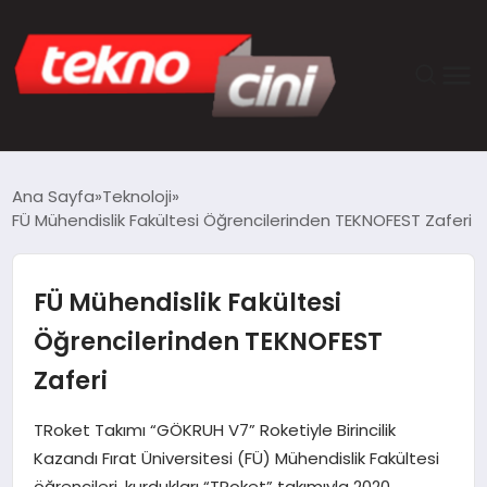
ANASAYFA
Ana Sayfa
Teknoloji
FÜ Mühendislik Fakültesi Öğrencilerinden TEKNOFEST Zaferi
TEKNOLOJI
GÜNCEL
FÜ Mühendislik Fakültesi
Öğrencilerinden TEKNOFEST
YAŞAM
Zaferi
SAĞLIK
TRoket Takımı “GÖKRUH V7” Roketiyle Birincilik
Kazandı Fırat Üniversitesi (FÜ) Mühendislik Fakültesi
DÜNYA
öğrencileri, kurdukları “TRoket” takımıyla 2020