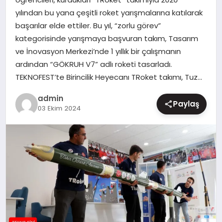
yılından bu yana çeşitli roket yarışmalarına katılarak
MAGAZIN
başarılar elde ettiler. Bu yıl, “zorlu görev”
kategorisinde yarışmaya başvuran takım, Tasarım
ve İnovasyon Merkezi’nde 1 yıllık bir çalışmanın
ardından “GÖKRUH V7” adlı roketi tasarladı.
TEKNOFEST’te Birincilik Heyecanı TRoket takımı, Tuz…
admin
Paylaş
03 Ekim 2024