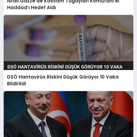
İsrail Gazze’de Kassam Tugayları Komutanı el
Haddad’ı Hedef Aldı
DSÖ Hantavirüs Riskini Düşük Görüyor 10 Vaka
Bildirildi