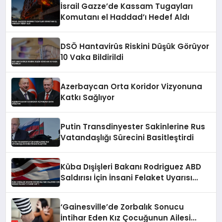
İsrail Gazze’de Kassam Tugayları
Komutanı el Haddad’ı Hedef Aldı
DSÖ Hantavirüs Riskini Düşük Görüyor
10 Vaka Bildirildi
Azerbaycan Orta Koridor Vizyonuna
Katkı Sağlıyor
Putin Transdinyester Sakinlerine Rus
Vatandaşlığı Sürecini Basitleştirdi
Küba Dışişleri Bakanı Rodriguez ABD
Saldırısı İçin İnsani Felaket Uyarısı
Yaptı
‘Gainesville’de Zorbalık Sonucu
İntihar Eden Kız Çocuğunun Ailesi