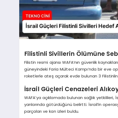
Filistinli Sivillerin Ölümüne S
Filistin resmi ajansı WAFA’nın güvenlik kaynaklar
güneyindeki Faria Mülteci Kampı’nda bir eve op
roketlerle ateş açarak evde bulunan 3 Filistinl
İsrail Güçleri Cenazeleri Alık
WAFA’ya açıklamada bulunan sağlık yetkilileri, İsr
yanlarında götürdüğünü belirtti. İsrail’in ope
parçaları ve kan izleri buldu.