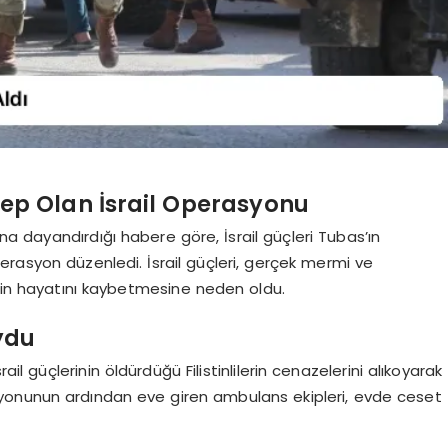
ebep Olan İsrail Operasyonu
ına dayandırdığı habere göre, İsrail güçleri Tubas’ın
erasyon düzenledi. İsrail güçleri, gerçek mermi ve
inin hayatını kaybetmesine neden oldu.
oydu
ail güçlerinin öldürdüğü Filistinlilerin cenazelerini alıkoyarak
rasyonunun ardından eve giren ambulans ekipleri, evde ceset