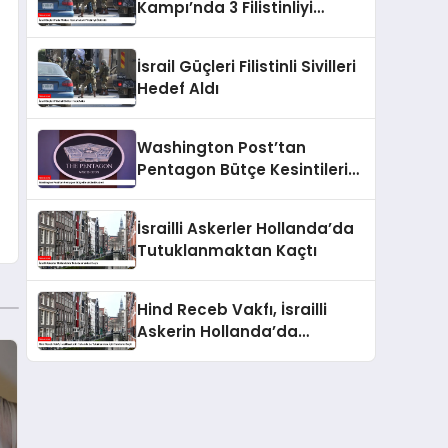
Kampı’nda 3 Filistinliyi
Öldürdü
İsrail Güçleri Filistinli Sivilleri
Hedef Aldı
Washington Post’tan
Pentagon Bütçe Kesintileri
Haberi
İsrailli Askerler Hollanda’da
Tutuklanmaktan Kaçtı
Hind Receb Vakfı, İsrailli
Askerin Hollanda’da
Tutuklanması İçin Harekete
Geçti