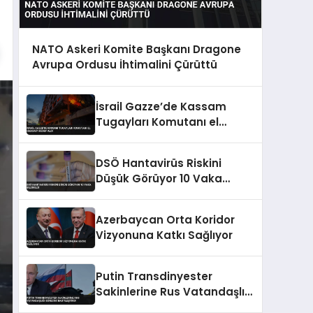
NATO Askeri Komite Başkanı Dragone
Avrupa Ordusu İhtimalini Çürüttü
İsrail Gazze’de Kassam
Tugayları Komutanı el
Haddad’ı Hedef Aldı
DSÖ Hantavirüs Riskini
Düşük Görüyor 10 Vaka
Bildirildi
Azerbaycan Orta Koridor
Vizyonuna Katkı Sağlıyor
Putin Transdinyester
Sakinlerine Rus Vatandaşlığı
Sürecini Basitleştirdi