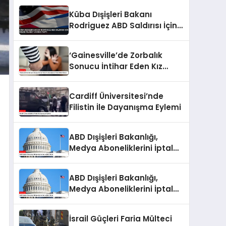
Küba Dışişleri Bakanı
Rodriguez ABD Saldırısı İçin
İnsani Felaket Uyarısı Yaptı
‘Gainesville’de Zorbalık
Sonucu İntihar Eden Kız
Çocuğunun Ailesi Adalet
İstiyor
Cardiff Üniversitesi’nde
Filistin İle Dayanışma Eylemi
ABD Dışişleri Bakanlığı,
Medya Aboneliklerini İptal
Ediyor
ABD Dışişleri Bakanlığı,
Medya Aboneliklerini İptal
Ediyor
İsrail Güçleri Faria Mülteci