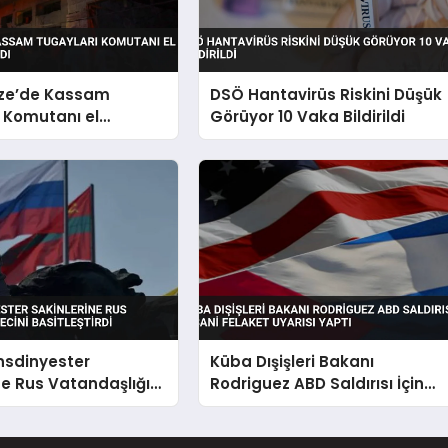
zze’de Kassam
DSÖ Hantavirüs Riskini Düşük
 Komutanı el
Görüyor 10 Vaka Bildirildi
Hedef Aldı
nsdinyester
Küba Dışişleri Bakanı
ne Rus Vatandaşlığı
Rodriguez ABD Saldırısı İçin
asitleştirdi
İnsani Felaket Uyarısı Yaptı