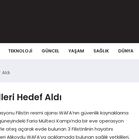
TEKNOLOJI
GÜNCEL
YAŞAM
SAĞLIK
DÜNYA
f Aldı
illeri Hedef Aldı
rasyonu Filistin resmi ajansı WAFA’nın güvenlik kaynaklarına
n güneyindeki Faria Mülteci Kampı’nda bir eve operasyon
rle ateş açarak evde bulunan 3 Filistinlinin hayatını
ri Alıkoydu WAFA’ya açıklamada bulunan sağlık yetkilileri,