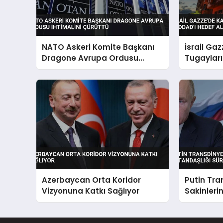
NATO Askeri Komite Başkanı
İsrail Ga
Dragone Avrupa Ordusu
Tugayları
İhtimalini Çürüttü
Haddad’ı 
Azerbaycan Orta Koridor
Putin Tra
Vizyonuna Katkı Sağlıyor
Sakinleri
Sürecini B