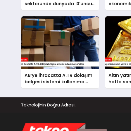
sektöründe dünyada 13’üncü
ekonomik
büyük üretim üssü konumuna
kararlılık
ulaştık
AB’ye ihracatta A.TR dolaşım
Altın yatı
belgesi sistemi kullanıma
hafta so
sunuldu
Teknolojinin Doğru Adresi..