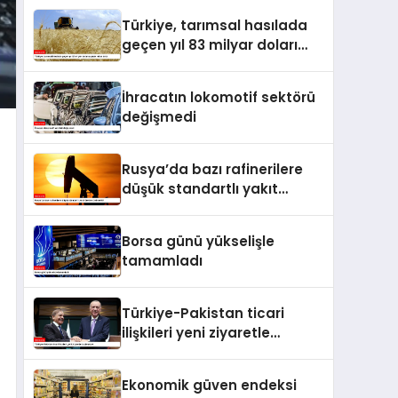
Türkiye, tarımsal hasılada
geçen yıl 83 milyar doları
aşarak rekor kırdı
İhracatın lokomotif sektörü
değişmedi
Rusya’da bazı rafinerilere
düşük standartlı yakıt
üretme izni verildi
Borsa günü yükselişle
tamamladı
Türkiye-Pakistan ticari
ilişkileri yeni ziyaretle
taçlanacak
Ekonomik güven endeksi