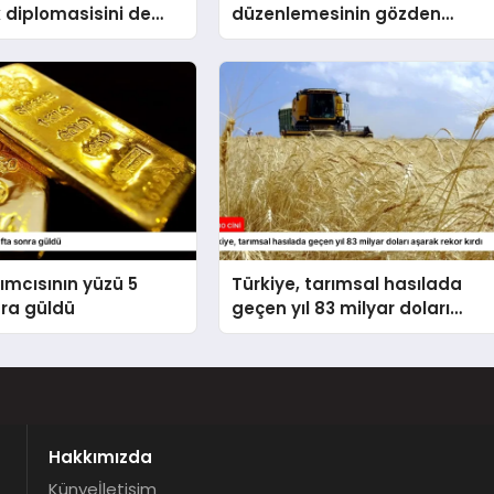
 diplomasisini de
düzenlemesinin gözden
la ileri taşımaktadır
geçirilmesi” tavsiyesi
rımcısının yüzü 5
Türkiye, tarımsal hasılada
nra güldü
geçen yıl 83 milyar doları
aşarak rekor kırdı
Hakkımızda
Künye
İletişim