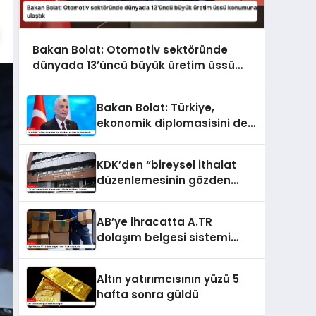
Bakan Bolat: Otomotiv sektöründe
dünyada 13’üncü büyük üretim üssü
konumuna ulaştık
Bakan Bolat: Türkiye,
ekonomik diplomasisini de
kararlılıkla ileri taşımaktadır
KDK’den “bireysel ithalat
düzenlemesinin gözden
geçirilmesi” tavsiyesi
AB’ye ihracatta A.TR
dolaşım belgesi sistemi
kullanıma sunuldu
Altın yatırımcısının yüzü 5
hafta sonra güldü