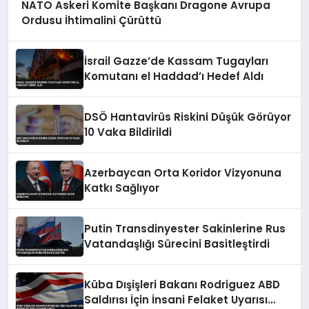
NATO Askeri Komite Başkanı Dragone Avrupa
Ordusu İhtimalini Çürüttü
İsrail Gazze’de Kassam Tugayları
Komutanı el Haddad’ı Hedef Aldı
DSÖ Hantavirüs Riskini Düşük Görüyor
10 Vaka Bildirildi
Azerbaycan Orta Koridor Vizyonuna
Katkı Sağlıyor
Putin Transdinyester Sakinlerine Rus
Vatandaşlığı Sürecini Basitleştirdi
Küba Dışişleri Bakanı Rodriguez ABD
Saldırısı İçin İnsani Felaket Uyarısı