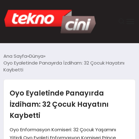
ANASAYFA
Ana Sayfa
Dünya
Oyo Eyaletinde Panayırda İzdiham: 32 Çocuk Hayatını
TEKNOLOJI
Kaybetti
GÜNCEL
Oyo Eyaletinde Panayırda
YAŞAM
İzdiham: 32 Çocuk Hayatını
Kaybetti
SAĞLIK
Oyo Enformasyon Komiseri: 32 Çocuk Yaşamını
DÜNYA
Yitirdi Oyo Eyaleti Enformasyon Komiseri Prince