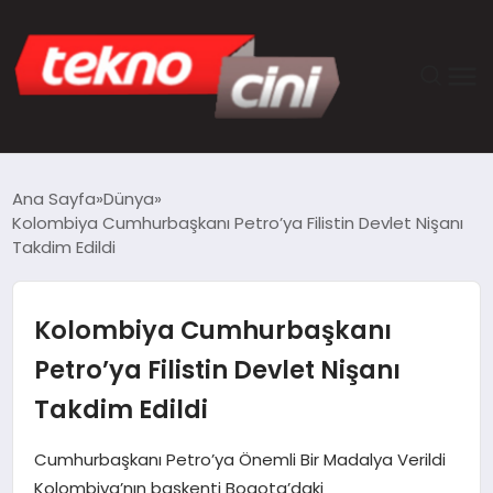
ANASAYFA
Ana Sayfa
Dünya
Kolombiya Cumhurbaşkanı Petro’ya Filistin Devlet Nişanı
TEKNOLOJI
Takdim Edildi
GÜNCEL
Kolombiya Cumhurbaşkanı
YAŞAM
Petro’ya Filistin Devlet Nişanı
Takdim Edildi
SAĞLIK
Cumhurbaşkanı Petro’ya Önemli Bir Madalya Verildi
DÜNYA
Kolombiya’nın başkenti Bogota’daki