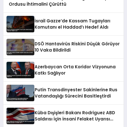
Ordusu İhtimalini Çürüttü
İsrail Gazze’de Kassam Tugayları
Komutanı el Haddad’ı Hedef Aldı
DSÖ Hantavirüs Riskini Düşük Görüyor
10 Vaka Bildirildi
Azerbaycan Orta Koridor Vizyonuna
Katkı Sağlıyor
Putin Transdinyester Sakinlerine Rus
Vatandaşlığı Sürecini Basitleştirdi
Küba Dışişleri Bakanı Rodriguez ABD
Saldırısı İçin İnsani Felaket Uyarısı
Yaptı