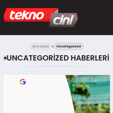
ANASAYFA
Ana Sayfa
Uncategorized
TEKNOLOJI
UNCATEGORIZED HABERLERI
GÜNCEL
YAŞAM
SAĞLIK
DÜNYA