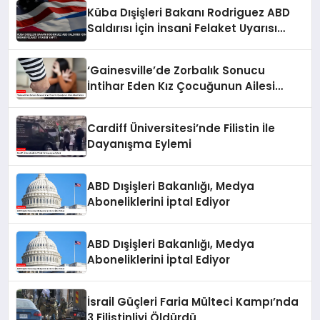
Küba Dışişleri Bakanı Rodriguez ABD
Saldırısı İçin İnsani Felaket Uyarısı
Yaptı
‘Gainesville’de Zorbalık Sonucu
İntihar Eden Kız Çocuğunun Ailesi
Adalet İstiyor
Cardiff Üniversitesi’nde Filistin İle
Dayanışma Eylemi
ABD Dışişleri Bakanlığı, Medya
Aboneliklerini İptal Ediyor
ABD Dışişleri Bakanlığı, Medya
Aboneliklerini İptal Ediyor
İsrail Güçleri Faria Mülteci Kampı’nda
3 Filistinliyi Öldürdü