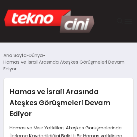
ANASAYFA
Ana Sayfa
Dünya
Hamas ve İsrail Arasında Ateşkes Görüşmeleri Devam
TEKNOLOJI
Ediyor
GÜNCEL
Hamas ve İsrail Arasında
YAŞAM
Ateşkes Görüşmeleri Devam
Ediyor
SAĞLIK
Hamas ve Mısır Yetkilileri, Ateşkes Görüşmelerinde
DÜNYA
İlerleme Kaydedildiğini Belirtti Bir Hamas yetkilisine