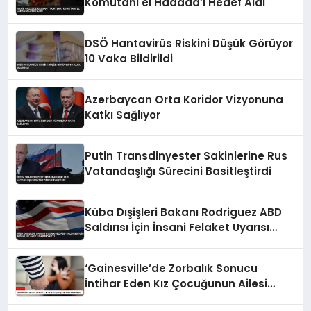
Komutanı el Haddad’ı Hedef Aldı
DSÖ Hantavirüs Riskini Düşük Görüyor
10 Vaka Bildirildi
Azerbaycan Orta Koridor Vizyonuna
Katkı Sağlıyor
Putin Transdinyester Sakinlerine Rus
Vatandaşlığı Sürecini Basitleştirdi
Küba Dışişleri Bakanı Rodriguez ABD
Saldırısı İçin İnsani Felaket Uyarısı
Yaptı
‘Gainesville’de Zorbalık Sonucu
İntihar Eden Kız Çocuğunun Ailesi
Adalet İstiyor