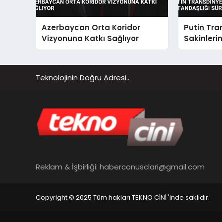
Azerbaycan Orta Koridor
Putin Tra
Vizyonuna Katkı Sağlıyor
Sakinleri
Sürecini B
Teknolojinin Doğru Adresi..
Reklam & İşbirliği:
haberconusclari@gmail.com
Copyright © 2025 Tüm hakları TEKNO CİNİ 'inde saklıdır.