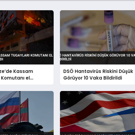
zze’de Kassam
DSÖ Hantavirüs Riskini Düşük
 Komutanı el
Görüyor 10 Vaka Bildirildi
Hedef Aldı