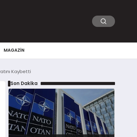
MAGAZIN
atını Kaybetti
Son Dakika