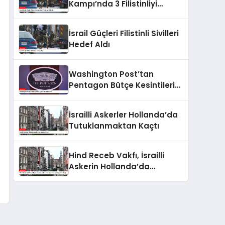
Kampı’nda 3 Filistinliyi
Öldürdü
İsrail Güçleri Filistinli Sivilleri
Hedef Aldı
Washington Post’tan
Pentagon Bütçe Kesintileri
Haberi
İsrailli Askerler Hollanda’da
Tutuklanmaktan Kaçtı
Hind Receb Vakfı, İsrailli
Askerin Hollanda’da
Tutuklanması İçin Harekete
Geçti