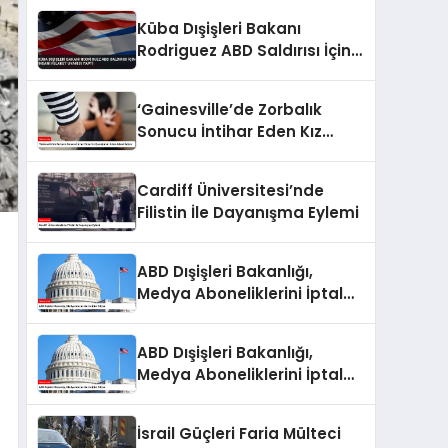
Küba Dışişleri Bakanı
Rodriguez ABD Saldırısı İçin
İnsani Felaket Uyarısı Yaptı
‘Gainesville’de Zorbalık
Sonucu İntihar Eden Kız
Çocuğunun Ailesi Adalet
İstiyor
Cardiff Üniversitesi’nde
Filistin İle Dayanışma Eylemi
ABD Dışişleri Bakanlığı,
Medya Aboneliklerini İptal
Ediyor
ABD Dışişleri Bakanlığı,
Medya Aboneliklerini İptal
Ediyor
İsrail Güçleri Faria Mülteci