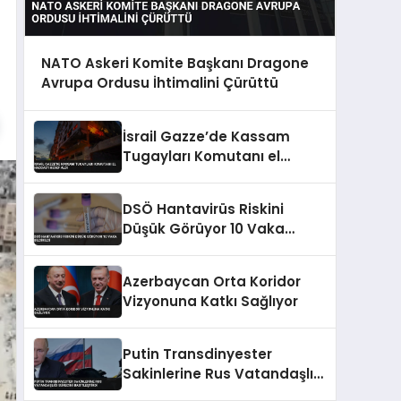
NATO Askeri Komite Başkanı Dragone
Avrupa Ordusu İhtimalini Çürüttü
İsrail Gazze’de Kassam
Tugayları Komutanı el
Haddad’ı Hedef Aldı
DSÖ Hantavirüs Riskini
Düşük Görüyor 10 Vaka
Bildirildi
Azerbaycan Orta Koridor
Vizyonuna Katkı Sağlıyor
Putin Transdinyester
Sakinlerine Rus Vatandaşlığı
Sürecini Basitleştirdi