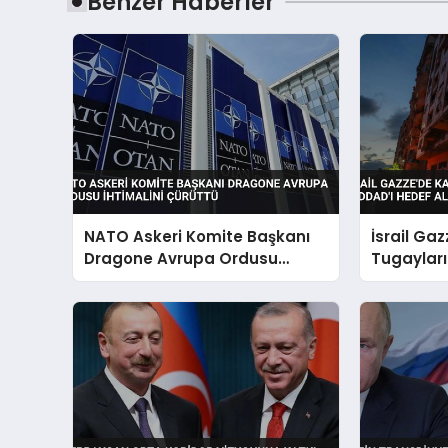
Benzer Haberler
NATO Askeri Komite Başkanı
İsrail Ga
Dragone Avrupa Ordusu
Tugayları
İhtimalini Çürüttü
Haddad’ı 