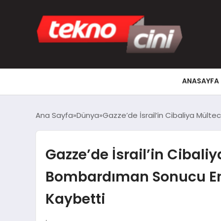
ANASAYFA
Ana Sayfa
Dünya
Gazze’de İsrail’in Cibaliya Mülte
Gazze’de İsrail’in Cibali
Bombardıman Sonucu En Az
Kaybetti