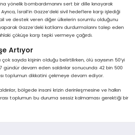
pı’na yönelik bombardımanını sert bir dille kınayarak
ıca, İsrail’in Gazze’deki sivil hedeflere karşı işlediği
srail ve destek veren diğer ülkelerin sorumlu olduğunu
ı yaparak Gazze’deki katliamı durdurmalarını talep eden
 ahlaki çöküşe karşı tepki vermeye çağırdı.
şe Artıyor
k sayıda kişinin olduğu belirtilirken, ölü sayısının 50’yi
 377 gündür devam eden saldırılar sonucunda 42 bin 500
arası toplumun dikkatini çekmeye devam ediyor.
dırılar, bölgede insani krizin derinleşmesine ve halkın
rarası toplumun bu duruma sessiz kalmaması gerektiği bir