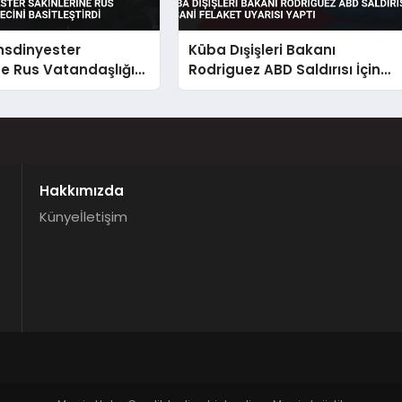
nsdinyester
Küba Dışişleri Bakanı
ne Rus Vatandaşlığı
Rodriguez ABD Saldırısı İçin
asitleştirdi
İnsani Felaket Uyarısı Yaptı
Hakkımızda
Künye
İletişim