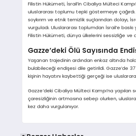
Filistin Hükümeti, İsrail’in Cibaliya Mülteci Kam
uluslararası toplumu tepki göstermeye çağırdı. Ayr
soykırım ve etnik temizlik suçlarından dolayı, İ
vurguladı. Uluslararası toplumdan İsrail’e bask
Filistin Hükümeti, dünya ülkelerini sessizliğe ve
Gazze’deki Ölü Sayısında Endi
Yaşanan trajedinin ardından enkaz altında hala ço
bulabileceği endişesi dile getirildi. Gazze’de
kişinin hayatını kaybettiği gerçeği ise uluslar
Gazze’deki Cibaliya Mülteci Kampı’na yapılan sal
çaresizliğinin artmasına sebep olurken, ulusla
kez daha vurgulanıyor.