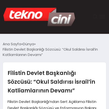
ANASAYFA
Ana Sayfa
Dünya
Filistin Devlet Başkanlığı Sözcüsü: “Okul Saldırısı İsrail’in
TEKNOLOJI
Katliamlarının Devamı”
GÜNCEL
Filistin Devlet Başkanlığı
YAŞAM
Sözcüsü: “Okul Saldırısı İsrail’in
Katliamlarının Devamı”
SAĞLIK
Filistin Devlet Başkanlığı’ndan Sert Açıklama Filistin
DÜNYA
Devlet Başkanlığı Sözcüsü ve Enformasyon Bakanı