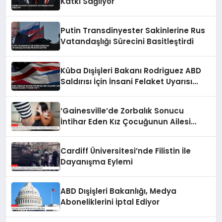
Katkı Sağlıyor
Putin Transdinyester Sakinlerine Rus
Vatandaşlığı Sürecini Basitleştirdi
Küba Dışişleri Bakanı Rodriguez ABD
Saldırısı İçin İnsani Felaket Uyarısı
Yaptı
‘Gainesville’de Zorbalık Sonucu
İntihar Eden Kız Çocuğunun Ailesi
Adalet İstiyor
Cardiff Üniversitesi’nde Filistin İle
Dayanışma Eylemi
ABD Dışişleri Bakanlığı, Medya
Aboneliklerini İptal Ediyor