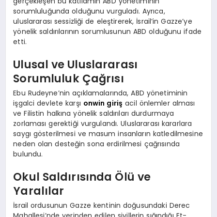
gerçekleşen bu katliamın ABD yönetiminin
sorumluluğunda olduğunu vurguladı. Ayrıca,
uluslararası sessizliği de eleştirerek, İsrail’in Gazze’ye
yönelik saldırılarının sorumlusunun ABD olduğunu ifade
etti.
Ulusal ve Uluslararası
Sorumluluk Çağrısı
Ebu Rudeyne’nin açıklamalarında, ABD yönetiminin
işgalci devlete karşı
onwin giriş
acil önlemler alması
ve Filistin halkına yönelik saldırıları durdurmaya
zorlaması gerektiği vurgulandı. Uluslararası kararlara
saygı gösterilmesi ve masum insanların katledilmesine
neden olan desteğin sona erdirilmesi çağrısında
bulundu.
Okul Saldırısında Ölü ve
Yaralılar
İsrail ordusunun Gazze kentinin doğusundaki Derec
Mahallesi’nde yerinden edilen sivillerin sığındığı Et-