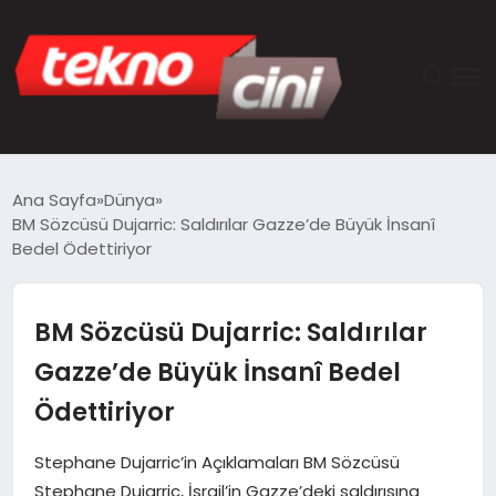
ANASAYFA
Ana Sayfa
Dünya
BM Sözcüsü Dujarric: Saldırılar Gazze’de Büyük İnsanî
TEKNOLOJI
Bedel Ödettiriyor
GÜNCEL
BM Sözcüsü Dujarric: Saldırılar
YAŞAM
Gazze’de Büyük İnsanî Bedel
Ödettiriyor
SAĞLIK
Stephane Dujarric’in Açıklamaları BM Sözcüsü
DÜNYA
Stephane Dujarric, İsrail’in Gazze’deki saldırısına