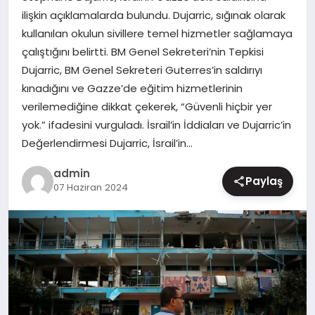
ilişkin açıklamalarda bulundu. Dujarric, sığınak olarak
MAGAZIN
kullanılan okulun sivillere temel hizmetler sağlamaya
çalıştığını belirtti. BM Genel Sekreteri’nin Tepkisi
Dujarric, BM Genel Sekreteri Guterres’in saldırıyı
kınadığını ve Gazze’de eğitim hizmetlerinin
verilemediğine dikkat çekerek, “Güvenli hiçbir yer
yok.” ifadesini vurguladı. İsrail’in İddiaları ve Dujarric’in
Değerlendirmesi Dujarric, İsrail’in…
admin
Paylaş
07 Haziran 2024