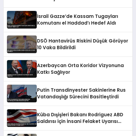
İsrail Gazze’de Kassam Tugayları
Komutanı el Haddad’ı Hedef Aldı
DSÖ Hantavirüs Riskini Düşük Görüyor
10 Vaka Bildirildi
Azerbaycan Orta Koridor Vizyonuna
Katkı Sağlıyor
Putin Transdinyester Sakinlerine Rus
Vatandaşlığı Sürecini Basitleştirdi
Küba Dışişleri Bakanı Rodriguez ABD
Saldırısı İçin İnsani Felaket Uyarısı
Yaptı