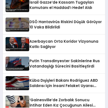
İsrail Gazze’de Kassam Tugayları
Komutanı el Haddad’ı Hedef Aldı
DSÖ Hantavirüs Riskini Düşük Görüyor
10 Vaka Bildirildi
Azerbaycan Orta Koridor Vizyonuna
Katkı Sağlıyor
Putin Transdinyester Sakinlerine Rus
Vatandaşlığı Sürecini Basitleştirdi
Küba Dışişleri Bakanı Rodriguez ABD
Saldırısı İçin İnsani Felaket Uyarısı
Yaptı
‘Gainesville’de Zorbalık Sonucu
İntihar Eden Kız Çocuğunun Ailesi