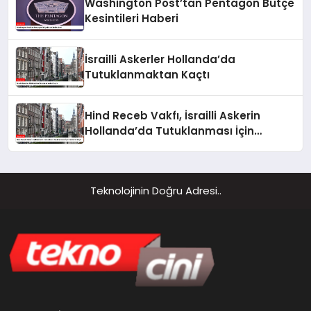
Washington Post’tan Pentagon Bütçe
Kesintileri Haberi
İsrailli Askerler Hollanda’da
Tutuklanmaktan Kaçtı
Hind Receb Vakfı, İsrailli Askerin
Hollanda’da Tutuklanması İçin
Harekete Geçti
Teknolojinin Doğru Adresi..