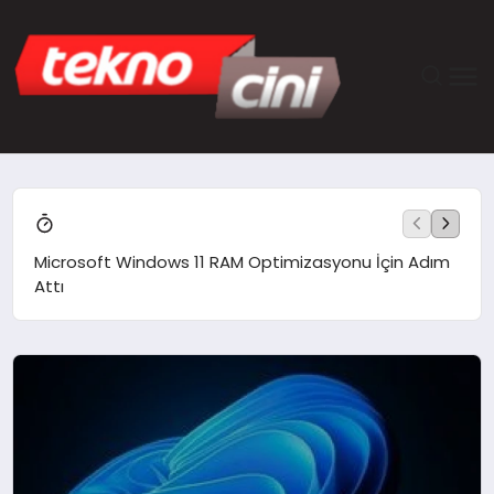
ANASAYFA
TEKNOLOJI
Microsoft Windows 11 RAM Optimizasyonu İçin Adım
Xia
Attı
N70 
GÜNCEL
YAŞAM
SAĞLIK
DÜNYA