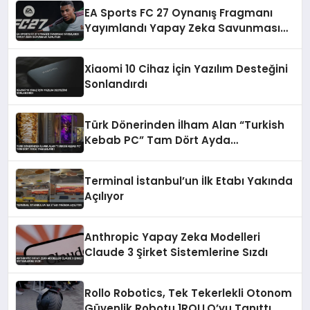
EA Sports FC 27 Oynanış Fragmanı
Yayımlandı Yapay Zeka Savunması
Azaltıldı
Xiaomi 10 Cihaz İçin Yazılım Desteğini
Sonlandırdı
Türk Dönerinden İlham Alan “Turkish
Kebab PC” Tam Dört Ayda
Tamamlandı
Terminal İstanbul’un İlk Etabı Yakında
Açılıyor
Anthropic Yapay Zeka Modelleri
Claude 3 Şirket Sistemlerine Sızdı
Rollo Robotics, Tek Tekerlekli Otonom
Güvenlik Robotu 1ROLLO’yu Tanıttı