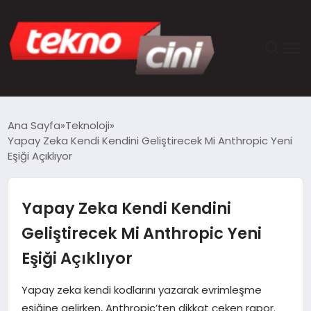
ANASAYFA
Ana Sayfa
Teknoloji
Yapay Zeka Kendi Kendini Geliştirecek Mi Anthropic Yeni
TEKNOLOJI
Eşiği Açıklıyor
GÜNCEL
Yapay Zeka Kendi Kendini
YAŞAM
Geliştirecek Mi Anthropic Yeni
Eşiği Açıklıyor
SAĞLIK
Yapay zeka kendi kodlarını yazarak evrimleşme
DÜNYA
eşiğine gelirken, Anthropic’ten dikkat çeken rapor.