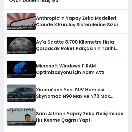
Oyun Dönemi Başlıyor
Anthropic’in Yapay Zeka Modelleri
Claude 3 Kuruluş Sistemlerine Sızdı
Ay’a Saatte 8.700 Kilometre Hızla
Çarpacak Roket Parçasının Tarihi
Açıklandı
Microsoft Windows 11 RAM
Optimizasyonu İçin Adım Attı
Xiaomi’den Yeni SUV Hamlesi
SkyNomad N90 Max ve N70 Max
Modelleri Tanıtıldı
Sam Altman Yapay Zeka Gelişiminde
Hız Kesme Çağrısı Yaptı