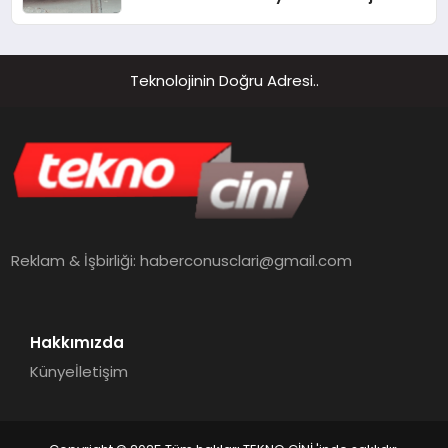
Hizmetleri
Teknolojinin Doğru Adresi..
Reklam & İşbirliği:
haberconusclari@gmail.com
Hakkımızda
Künye
İletişim