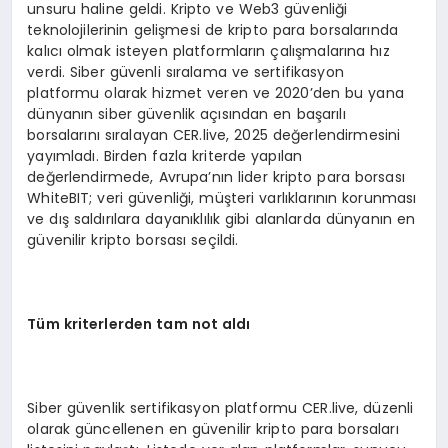
unsuru haline geldi. Kripto ve Web3 güvenliği
teknolojilerinin gelişmesi de kripto para borsalarında
kalıcı olmak isteyen platformların çalışmalarına hız
verdi. Siber güvenli sıralama ve sertifikasyon
platformu olarak hizmet veren ve 2020’den bu yana
dünyanın siber güvenlik açısından en başarılı
borsalarını sıralayan CER.live, 2025 değerlendirmesini
yayımladı. Birden fazla kriterde yapılan
değerlendirmede, Avrupa’nın lider kripto para borsası
WhiteBIT; veri güvenliği, müşteri varlıklarının korunması
ve dış saldırılara dayanıklılık gibi alanlarda dünyanın en
güvenilir kripto borsası seçildi.
Tüm kriterlerden tam not aldı
Siber güvenlik sertifikasyon platformu CER.live, düzenli
olarak güncellenen en güvenilir kripto para borsaları