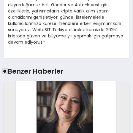
duyurduğumuz Hızlı Gönder ve Auto-Invest gibi
özelliklerle, yatırımcıların kripto varlık alım satım
olanaklarını genişletiyor, güncel listelemelerle
kullanıcılarımıza küresel trendlere erken erişim imkanı
sunuyoruz. WhiteBIT Türkiye olarak ülkemizde 2025’i
kriptoda güven ve büyüme yılı yapmak için çalışmaya
devam ediyoruz.”
Benzer Haberler