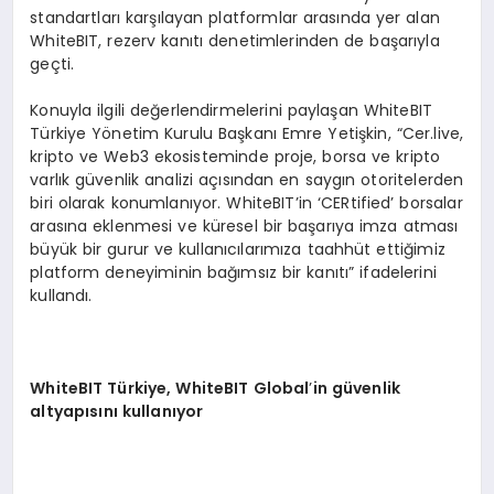
standartları karşılayan platformlar arasında yer alan
WhiteBIT, rezerv kanıtı denetimlerinden de başarıyla
geçti.
Konuyla ilgili değerlendirmelerini paylaşan WhiteBIT
Türkiye Yönetim Kurulu Başkanı Emre Yetişkin, “Cer.live,
kripto ve Web3 ekosisteminde proje, borsa ve kripto
varlık güvenlik analizi açısından en saygın otoritelerden
biri olarak konumlanıyor. WhiteBIT’in ‘CERtified’ borsalar
arasına eklenmesi ve küresel bir başarıya imza atması
büyük bir gurur ve kullanıcılarımıza taahhüt ettiğimiz
platform deneyiminin bağımsız bir kanıtı” ifadelerini
kullandı.
WhiteBIT Türkiye, WhiteBIT Global
’
in güvenlik
altyapısını kullanıyor