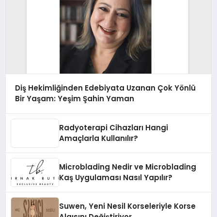
Diş Hekimliğinden Edebiyata Uzanan Çok Yönlü
Bir Yaşam: Yeşim Şahin Yaman
Radyoterapi Cihazları Hangi
Amaçlarla Kullanılır?
Microblading Nedir ve Microblading
Kaş Uygulaması Nasıl Yapılır?
Suwen, Yeni Nesil Korseleriyle Korse
Algısını Değiştiriyor