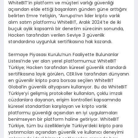
WhiteBIT’in platform ve müşteri varlığı güvenliği
açısından elde ettiği başarıların günden güne arttığını
belirten Emre Yetişkin, “Avrupa’nın lider kripto varlık
alım satım platformu WhiteBIT, Aralık 2024’te de iki
buçuk aylık kapsamlı bir denetim sürecinin sonunda,
Hacken tarafından verilen Seviye 3 güvenlik
standardına uygunluk sertifikasına hak kazandı.
Sermaye Piyasası Kurulu’nun Faaliyette Bulunanlar
Listesi’nde yer alan yerel platformumuz WhiteBIT
Türkiye; Hacken tarafından küresel güvenlik standardı
sertifikasına layık görülen, CER.live tarafından dünyanın
en güvenilir kripto para borsası seçilen WhiteBIT
Global’in güvenlik altyapısını kullanıyor. Bu da WhiteBIT
Türkiye’yi gelişmiş protokoller kullanılan, çoklu imzalı
cüzdanlara dayanan, erişim kontrolleri kapsamında
küresel standartları karşılayan ve kripto varlık
platformu güvenliği açısından en iyi uygulamaları
benimseyen bir platform haline getiriyor. WhiteBIT
Türkiye, tüm bu özellikleriyle Türkiye’deki kripto para
yatırımcıları açısından güvenlik ve kullanıcı deneyimi