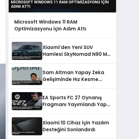
Microsoft Windows 11 RAM
Optimizasyonu İçin Adım Attı
Xiaomi’den Yeni SUV
Hamlesi SkyNomad N90 Max
ve N70 Max Modelleri
Tanıtıldı
Sam Altman Yapay Zeka
Gelişiminde Hız Kesme
Çağrısı Yaptı
EA Sports FC 27 Oynanış
Fragmanı Yayımlandı Yapay
Zeka Savunması Azaltıldı
Xiaomi 10 Cihaz İçin Yazılım
Desteğini Sonlandırdı