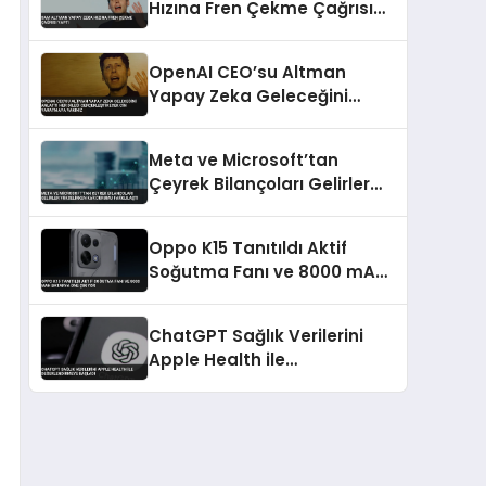
Hızına Fren Çekme Çağrısı
Yaptı
OpenAI CEO’su Altman
Yapay Zeka Geleceğini
Anlattı Her Dileği
Gerçekleştirecek Cin
Meta ve Microsoft’tan
Yaratmaya Yakınız
Çeyrek Bilançoları Gelirler
Yükselirken Kar Durumu
Farklılaştı
Oppo K15 Tanıtıldı Aktif
Soğutma Fanı ve 8000 mAh
Batarya Öne Çıkıyor
ChatGPT Sağlık Verilerini
Apple Health ile
Değerlendirmeye Başladı