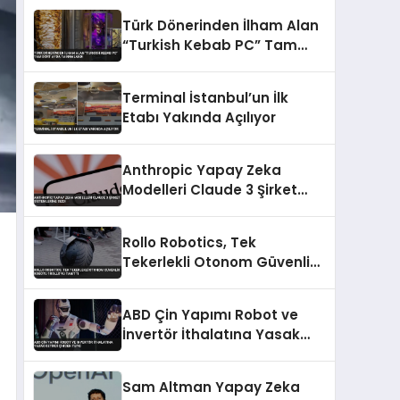
Türk Dönerinden İlham Alan
“Turkish Kebab PC” Tam
Dört Ayda Tamamlandı
Terminal İstanbul’un İlk
Etabı Yakında Açılıyor
Anthropic Yapay Zeka
Modelleri Claude 3 Şirket
Sistemlerine Sızdı
Rollo Robotics, Tek
Tekerlekli Otonom Güvenlik
Robotu 1ROLLO’yu Tanıttı
ABD Çin Yapımı Robot ve
İnvertör İthalatına Yasak
Getirdi Çin’den Tepki
Sam Altman Yapay Zeka