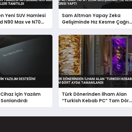
en Yeni SUV Hamlesi
Sam Altman Yapay Zeka
 N90 Max ve N70
Gelişiminde Hız Kesme Çağrıs
leri Tanıtıldı
Yaptı
 Cihaz İçin Yazılım
Türk Dönerinden İlham Alan
 Sonlandırdı
“Turkish Kebab PC” Tam Dört
Ayda Tamamlandı