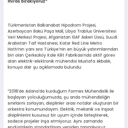
miras bırakıyoruz”
Türkmenistan Balkanabat Hipodrom Projesi,
Azerbaycan Bakü Paşa Mall, Libya Trablus Üniversitesi
Veri Merkezi Projesi, Afganistan ISAF Askeri Üssü, Suudi
Arabistan Taif Hastanesi, Katar Red Line Metro
Hattı’nın yanı sıra Türkiye’nin en büyük yatırımlarından
biri olan Çerkezköy Kale Kilit Fabrikası’nda aktif görev
alan elektrik-elektronik mühendisi Mustafa Akbalık,
konuya dair şu açıklamada bulundu:
“2018’de Adana’da kurduğum Formex Mühendislik ile
başlayan yolculuğumuzda, şu anda mühendisliğin
sınırlarını zorlayan, disiplinler arası notalar oluşturan bir
orkestra konumundayım. Elektrik, mekanik ve inşaat
disiplinlerini kusursuz bir uyum içinde birleştirerek,
sadece projeler inşa etmiyoruz. Aynı zamanda
endüstrilerin standartlarını yeniden tanımlıyoruz.