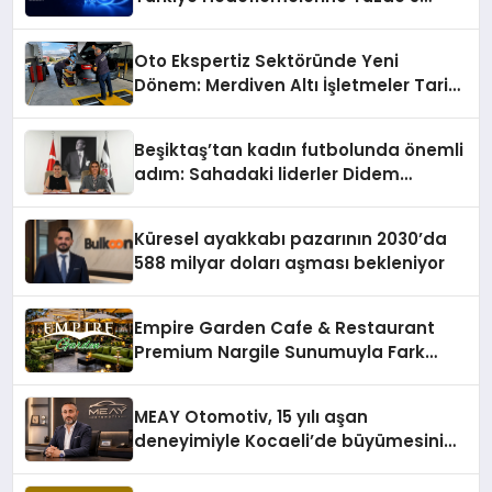
Konum Ücreti Geldi
Oto Ekspertiz Sektöründe Yeni
Dönem: Merdiven Altı İşletmeler Tarih
Oluyor
Beşiktaş’tan kadın futbolunda önemli
adım: Sahadaki liderler Didem
Karagenç ve Başak Gündoğdu kulüp
hafızasını geleceğe taşıyacak
Küresel ayakkabı pazarının 2030’da
588 milyar doları aşması bekleniyor
Empire Garden Cafe & Restaurant
Premium Nargile Sunumuyla Fark
Yaratıyor
MEAY Otomotiv, 15 yılı aşan
deneyimiyle Kocaeli’de büyümesini
sürdürüyor