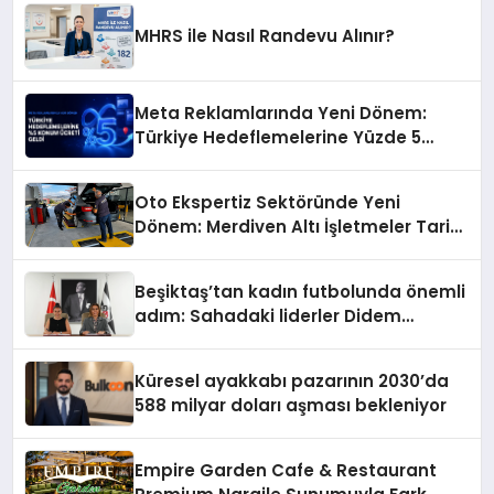
MHRS ile Nasıl Randevu Alınır?
Meta Reklamlarında Yeni Dönem:
Türkiye Hedeflemelerine Yüzde 5
Konum Ücreti Geldi
Oto Ekspertiz Sektöründe Yeni
Dönem: Merdiven Altı İşletmeler Tarih
Oluyor
Beşiktaş’tan kadın futbolunda önemli
adım: Sahadaki liderler Didem
Karagenç ve Başak Gündoğdu kulüp
hafızasını geleceğe taşıyacak
Küresel ayakkabı pazarının 2030’da
588 milyar doları aşması bekleniyor
Empire Garden Cafe & Restaurant