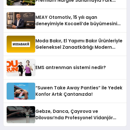
Premium Nargile Sunumuyla Fark
Yaratıyor
MEAY Otomotiv, 15 yılı aşan
deneyimiyle Kocaeli’de büyümesini
sürdürüyor
Moda Bakır, El Yapımı Bakır Ürünleriyle
Geleneksel Zanaatkârlığı Modern
Yaşam Alanlarına Taşıyor
EMS antrenman sistemi nedir?
“Suwen Take Away Panties” ile Yedek
Konfor Artık Çantanızda!
Gebze, Darıca, Çayırova ve
Dilovası’nda Profesyonel Vidanjör
Hizmetleri