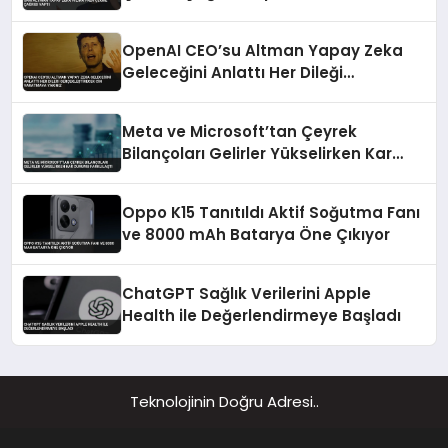
OpenAI CEO’su Altman Yapay Zeka
Geleceğini Anlattı Her Dileği
Gerçekleştirecek Cin Yaratmaya
Yakınız
Meta ve Microsoft’tan Çeyrek
Bilançoları Gelirler Yükselirken Kar
Durumu Farklılaştı
Oppo K15 Tanıtıldı Aktif Soğutma Fanı
ve 8000 mAh Batarya Öne Çıkıyor
ChatGPT Sağlık Verilerini Apple
Health ile Değerlendirmeye Başladı
Teknolojinin Doğru Adresi..