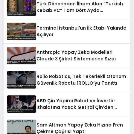
Türk Dönerinden İlham Alan “Turkish
Kebab PC” Tam Dört Ayda
Tamamlandı
Terminal İstanbul’un İlk Etabı Yakında
Açılıyor
Anthropic Yapay Zeka Modelleri
Claude 3 Şirket Sistemlerine Sızdı
Rollo Robotics, Tek Tekerlekli Otonom
Güvenlik Robotu 1ROLLO’yu Tanıttı
ABD Çin Yapımı Robot ve İnvertör
İthalatına Yasak Getirdi Çin’den
Tepki
Sam Altman Yapay Zeka Hızına Fren
Çekme Çağrısı Yaptı