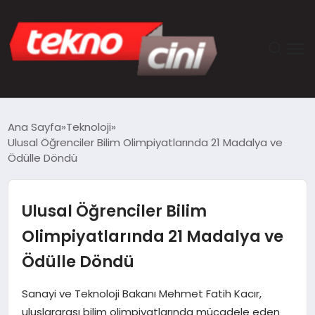
ANASAYFA
Ana Sayfa
Teknoloji
Ulusal Öğrenciler Bilim Olimpiyatlarında 21 Madalya ve
TEKNOLOJI
Ödülle Döndü
GÜNCEL
Ulusal Öğrenciler Bilim
YAŞAM
Olimpiyatlarında 21 Madalya ve
Ödülle Döndü
SAĞLIK
Sanayi ve Teknoloji Bakanı Mehmet Fatih Kacır,
DÜNYA
uluslararası bilim olimpiyatlarında mücadele eden