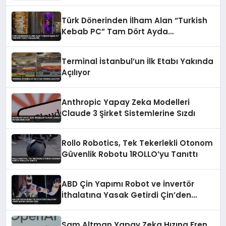
Türk Dönerinden İlham Alan “Turkish
Kebab PC” Tam Dört Ayda
Tamamlandı
Terminal İstanbul’un İlk Etabı Yakında
Açılıyor
Anthropic Yapay Zeka Modelleri
Claude 3 Şirket Sistemlerine Sızdı
Rollo Robotics, Tek Tekerlekli Otonom
Güvenlik Robotu 1ROLLO’yu Tanıttı
ABD Çin Yapımı Robot ve İnvertör
İthalatına Yasak Getirdi Çin’den
Tepki
Sam Altman Yapay Zeka Hızına Fren