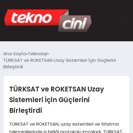
ANASAYFA
Ana Sayfa
Teknoloji
TÜRKSAT ve ROKETSAN Uzay Sistemleri İçin Güçlerini
TEKNOLOJI
Birleştirdi
GÜNCEL
TÜRKSAT ve ROKETSAN Uzay
YAŞAM
Sistemleri İçin Güçlerini
Birleştirdi
SAĞLIK
TÜRKSAT ve ROKETSAN, uzay sistemleri ve fırlatma
DÜNYA
teknolojilerinde iş birliği protokolü imzaladı. TÜRKSAT,