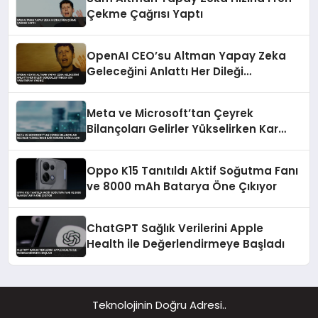
Çekme Çağrısı Yaptı
OpenAI CEO’su Altman Yapay Zeka
Geleceğini Anlattı Her Dileği
Gerçekleştirecek Cin Yaratmaya
Yakınız
Meta ve Microsoft’tan Çeyrek
Bilançoları Gelirler Yükselirken Kar
Durumu Farklılaştı
Oppo K15 Tanıtıldı Aktif Soğutma Fanı
ve 8000 mAh Batarya Öne Çıkıyor
ChatGPT Sağlık Verilerini Apple
Health ile Değerlendirmeye Başladı
Teknolojinin Doğru Adresi..