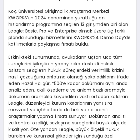
Koç Üniversitesi Girişimcilik Araştırma Merkezi
KWORKS’ün 2024 döneminde yürüttüğü ön
hızlandırma programına seçilen 13 girişimden biri olan
Leagle; Basic, Pro ve Enterprise olmak üzere üç farklı
planda sunduğu hizmetlerini KWORKS’24 Demo Day’de
katılımcılarla paylaşma fırsatı buldu.
Etkinlikteki sunumunda, avukatların uçtan uca tüm
süreçlerini iyileştiren yapay zeka destekli hukuk
asistanı Leagle’ın hukuki süreçlerdeki verimlilik krizini
nasıl çözdüğünü anlatma olanağı yakaladıklarını ifade
eden Hazal Halıgür, “500’e kadar dokümanı aynı anda
analiz eden, akıllı özetleme ve anlam bazlı aramayla
doküman aramakla kaybedilen vakti ortadan kaldıran
Leagle, düzenleyici kurum kararlarının yanı sıra
mevzuat ve içtihatlarda da hızlı ve referanslı
araştırmalar yapma fırsatı sunuyor. Doküman analizi
ve kontrol özelliği, sözleşme süreçlerini büyük ölçüde
kısaltıyor. Öte yandan Leagle, büyük ölçekli hukuk
büroları ve kurumsal şirketler için sunduğu özel