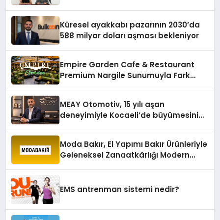
Karagenç ve Başak Gündoğdu kulüp
hafızasını geleceğe taşıyacak
Küresel ayakkabı pazarının 2030’da
588 milyar doları aşması bekleniyor
Empire Garden Cafe & Restaurant
Premium Nargile Sunumuyla Fark
Yaratıyor
MEAY Otomotiv, 15 yılı aşan
deneyimiyle Kocaeli’de büyümesini
sürdürüyor
Moda Bakır, El Yapımı Bakır Ürünleriyle
Geleneksel Zanaatkârlığı Modern
Yaşam Alanlarına Taşıyor
EMS antrenman sistemi nedir?