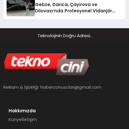
Gebze, Darıca, Çayırova ve
Dilovası’nda Profesyonel Vidanjör
Hizmetleri
Teknolojinin Doğru Adresi..
Reklam & İşbirliği:
haberconusclari@gmail.com
Hakkımızda
Künye
İletişim