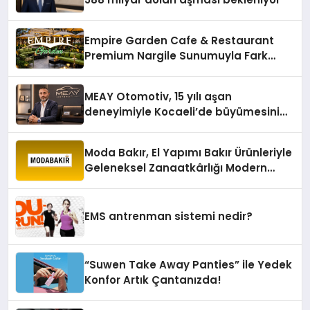
Empire Garden Cafe & Restaurant
Premium Nargile Sunumuyla Fark
Yaratıyor
MEAY Otomotiv, 15 yılı aşan
deneyimiyle Kocaeli’de büyümesini
sürdürüyor
Moda Bakır, El Yapımı Bakır Ürünleriyle
Geleneksel Zanaatkârlığı Modern
Yaşam Alanlarına Taşıyor
EMS antrenman sistemi nedir?
“Suwen Take Away Panties” ile Yedek
Konfor Artık Çantanızda!