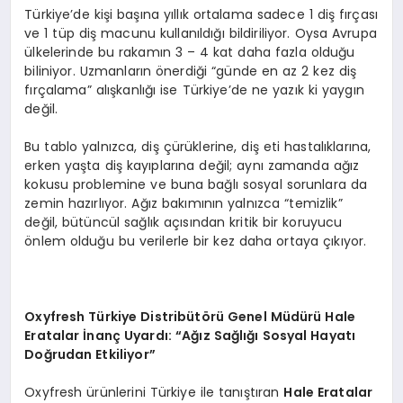
Türkiye’de kişi başına yıllık ortalama sadece 1 diş fırçası
ve 1 tüp diş macunu kullanıldığı bildiriliyor. Oysa Avrupa
ülkelerinde bu rakamın 3 – 4 kat daha fazla olduğu
biliniyor. Uzmanların önerdiği “günde en az 2 kez diş
fırçalama” alışkanlığı ise Türkiye’de ne yazık ki yaygın
değil.
Bu tablo yalnızca, diş çürüklerine, diş eti hastalıklarına,
erken yaşta diş kayıplarına değil; aynı zamanda ağız
kokusu problemine ve buna bağlı sosyal sorunlara da
zemin hazırlıyor. Ağız bakımının yalnızca “temizlik”
değil, bütüncül sağlık açısından kritik bir koruyucu
önlem olduğu bu verilerle bir kez daha ortaya çıkıyor.
Oxyfresh T
ürkiye Distribüt
ö
rü Genel Müdürü Hale
Eratalar İnanç Uyardı:
“
Ağız Sağlığı Sosyal Hayatı
Doğrudan Etkiliyor”
Oxyfresh ürünlerini Türkiye ile tanıştıran
Hale Eratalar