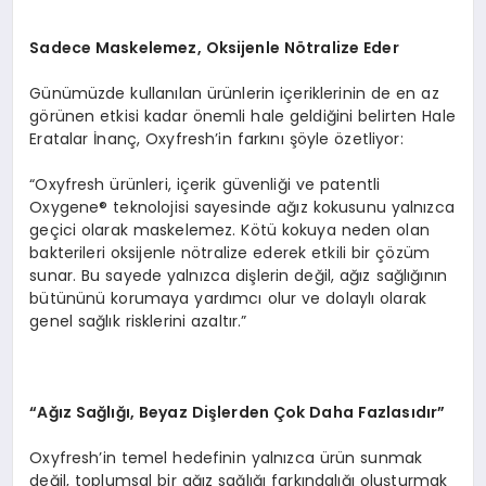
Sadece Maskelemez, Oksijenle N
ö
tralize Eder
Günümüzde kullanılan ürünlerin içeriklerinin de en az
görünen etkisi kadar önemli hale geldiğini belirten Hale
Eratalar İnanç, Oxyfresh’in farkını şöyle özetliyor:
“Oxyfresh ürünleri, içerik güvenliği ve patentli
Oxygene® teknolojisi sayesinde ağız kokusunu yalnızca
geçici olarak maskelemez. Kötü kokuya neden olan
bakterileri oksijenle nötralize ederek etkili bir çözüm
sunar. Bu sayede yalnızca dişlerin değil, ağız sağlığının
bütününü korumaya yardımcı olur ve dolaylı olarak
genel sağlık risklerini azaltır.”
“
Ağız Sağlığı, Beyaz Dişlerden Çok Daha Fazlasıdır”
Oxyfresh’in temel hedefinin yalnızca ürün sunmak
değil, toplumsal bir ağız sağlığı farkındalığı oluşturmak