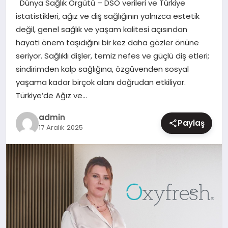
Dünya Sağlık Örgütü – DSÖ verileri ve Türkiye
MAGAZIN
istatistikleri, ağız ve diş sağlığının yalnızca estetik
değil, genel sağlık ve yaşam kalitesi açısından
hayati önem taşıdığını bir kez daha gözler önüne
seriyor. Sağlıklı dişler, temiz nefes ve güçlü diş etleri;
sindirimden kalp sağlığına, özgüvenden sosyal
yaşama kadar birçok alanı doğrudan etkiliyor.
Türkiye’de Ağız ve…
admin
Paylaş
17 Aralık 2025