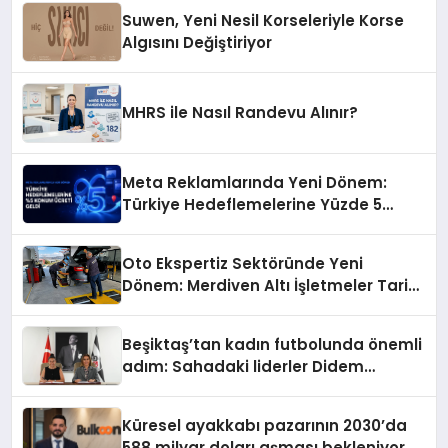
Suwen, Yeni Nesil Korseleriyle Korse
Algısını Değiştiriyor
MHRS ile Nasıl Randevu Alınır?
Meta Reklamlarında Yeni Dönem:
Türkiye Hedeflemelerine Yüzde 5
Konum Ücreti Geldi
Oto Ekspertiz Sektöründe Yeni
Dönem: Merdiven Altı İşletmeler Tarih
Oluyor
Beşiktaş’tan kadın futbolunda önemli
adım: Sahadaki liderler Didem
Karagenç ve Başak Gündoğdu kulüp
hafızasını geleceğe taşıyacak
Küresel ayakkabı pazarının 2030’da
588 milyar doları aşması bekleniyor